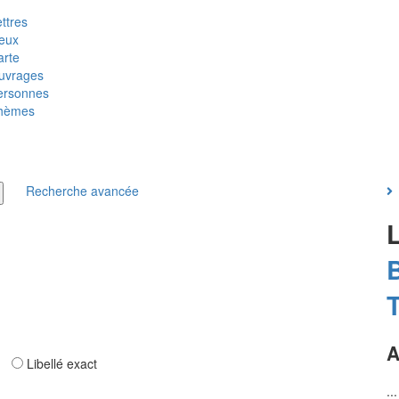
ttres
ieux
arte
uvrages
ersonnes
hèmes
Recherche avancée
T
A
ar
Libellé exact
..