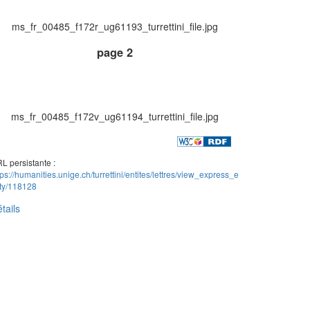
ms_fr_00485_f172r_ug61193_turrettini_file.jpg
page 2
ms_fr_00485_f172v_ug61194_turrettini_file.jpg
L persistante :
tps://humanities.unige.ch/turrettini/entites/lettres/view_express_e
ity/118128
tails