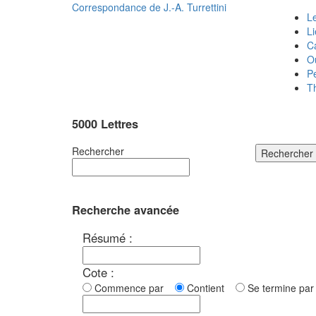
Correspondance de
J.-A. Turrettini
Le
L
C
O
P
T
5000 Lettres
Rechercher
Rechercher
Recherche avancée
Résumé :
Cote :
Commence par
Contient
Se termine p