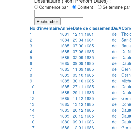
Destinataire (Nom Prénom Dates) :
Commence par
Contient
Se termine p
Rechercher
No d'inventaire
Année
Date de classement
De/A
Corr
1
1681
12.11.1681
de
Thol
2
1684
29.04.1684
de
Sani
3
1685
07.06.1685
de
Baul
4
1685
07.06.1685
de
Du N
5
1685
02.09.1685
de
Daut
6
1685
09.09.1685
de
Daut
7
1685
11.09.1685
de
Gern
8
1685
03.10.1685
de
Gern
9
1685
30.10.1685
de
Mich
10
1685
27.11.1685
de
Daut
11
1685
29.11.1685
de
Daut
12
1685
11.12.1685
de
Gern
13
1685
13.12.1685
de
Doni
14
1685
20.12.1685
de
Daut
15
1685
26.12.1685
de
Daut
16
1686
09.01.1686
de
Daut
17
1686
12.01.1686
de
Gern