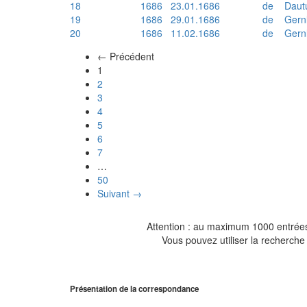
18
1686
23.01.1686
de
Daut
19
1686
29.01.1686
de
Gern
20
1686
11.02.1686
de
Gern
← Précédent
(actuel)
1
2
3
4
5
6
7
…
50
Suivant →
Attention : au maximum 1000 entrées 
Vous pouvez utiliser la recherche 
Présentation de la correspondance