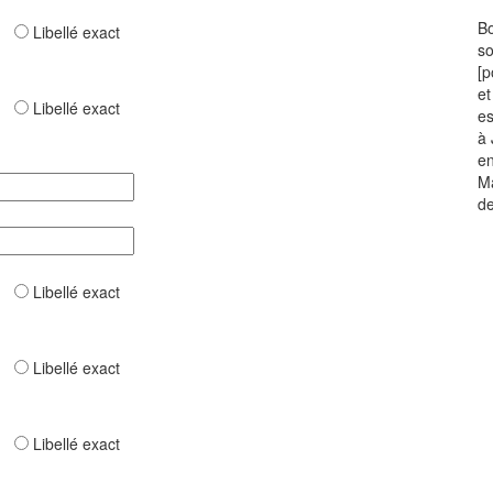
Bo
ar
Libellé exact
so
[p
et
ar
Libellé exact
es
à 
en
Ma
de
ar
Libellé exact
ar
Libellé exact
ar
Libellé exact