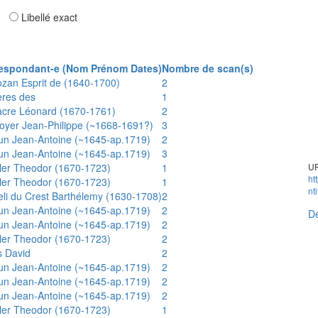
ar
Libellé exact
espondant-e (Nom Prénom Dates)
Nombre de scan(s)
ozan Esprit de (1640-1700)
2
ères des
1
acre Léonard (1670-1761)
2
oyer Jean-Philippe (~1668-1691?)
3
un Jean-Antoine (~1645-ap.1719)
2
un Jean-Antoine (~1645-ap.1719)
3
ler Theodor (1670-1723)
1
UR
ht
ler Theodor (1670-1723)
1
nt
eli du Crest Barthélemy (1630-1708)
2
un Jean-Antoine (~1645-ap.1719)
2
Dé
un Jean-Antoine (~1645-ap.1719)
2
ler Theodor (1670-1723)
2
s David
2
un Jean-Antoine (~1645-ap.1719)
2
un Jean-Antoine (~1645-ap.1719)
2
un Jean-Antoine (~1645-ap.1719)
2
ler Theodor (1670-1723)
1