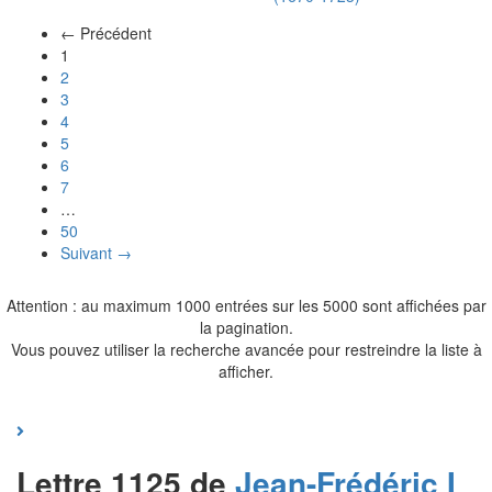
← Précédent
(actuel)
1
2
3
4
5
6
7
…
50
Suivant →
Attention : au maximum 1000 entrées sur les 5000 sont affichées par
la pagination.
Vous pouvez utiliser la recherche avancée pour restreindre la liste à
afficher.
Lettre 1125 de
Jean-Frédéric I