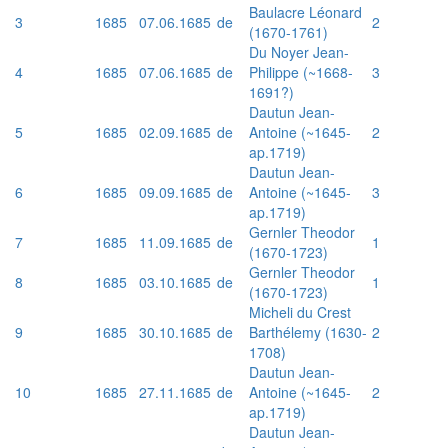
Baulacre Léonard
3
1685
07.06.1685
de
2
(1670-1761)
Du Noyer Jean-
4
1685
07.06.1685
de
Philippe (~1668-
3
1691?)
Dautun Jean-
5
1685
02.09.1685
de
Antoine (~1645-
2
ap.1719)
Dautun Jean-
6
1685
09.09.1685
de
Antoine (~1645-
3
ap.1719)
Gernler Theodor
7
1685
11.09.1685
de
1
(1670-1723)
Gernler Theodor
8
1685
03.10.1685
de
1
(1670-1723)
Micheli du Crest
9
1685
30.10.1685
de
Barthélemy (1630-
2
1708)
Dautun Jean-
10
1685
27.11.1685
de
Antoine (~1645-
2
ap.1719)
Dautun Jean-