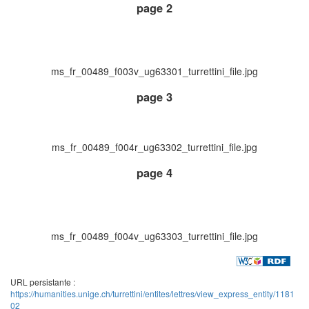
page 2
ms_fr_00489_f003v_ug63301_turrettini_file.jpg
page 3
ms_fr_00489_f004r_ug63302_turrettini_file.jpg
page 4
ms_fr_00489_f004v_ug63303_turrettini_file.jpg
URL persistante :
https://humanities.unige.ch/turrettini/entites/lettres/view_express_entity/1181
02