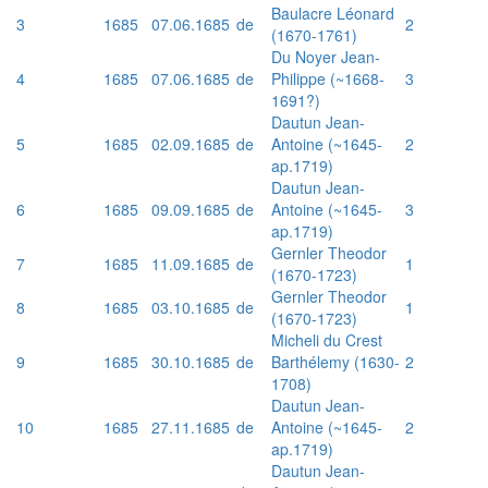
Baulacre Léonard
3
1685
07.06.1685
de
2
(1670-1761)
Du Noyer Jean-
4
1685
07.06.1685
de
Philippe (~1668-
3
1691?)
Dautun Jean-
5
1685
02.09.1685
de
Antoine (~1645-
2
ap.1719)
Dautun Jean-
6
1685
09.09.1685
de
Antoine (~1645-
3
ap.1719)
Gernler Theodor
7
1685
11.09.1685
de
1
(1670-1723)
Gernler Theodor
8
1685
03.10.1685
de
1
(1670-1723)
Micheli du Crest
9
1685
30.10.1685
de
Barthélemy (1630-
2
1708)
Dautun Jean-
10
1685
27.11.1685
de
Antoine (~1645-
2
ap.1719)
Dautun Jean-