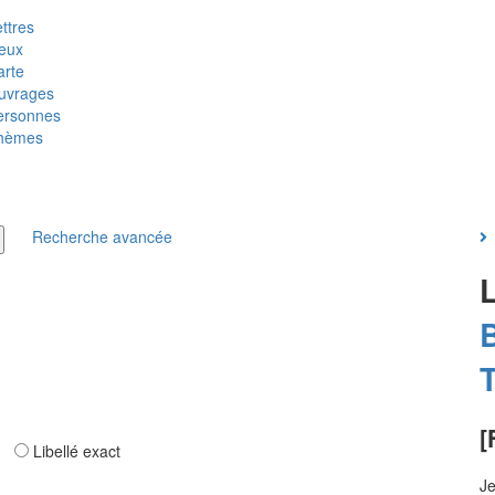
ttres
ieux
arte
uvrages
ersonnes
hèmes
Recherche avancée
T
[
ar
Libellé exact
Je