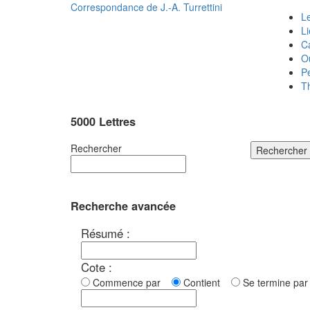
Correspondance de
J.-A. Turrettini
Le
L
C
O
P
T
5000 Lettres
Rechercher
Rechercher
Recherche avancée
Résumé :
Cote :
Commence par
Contient
Se termine p