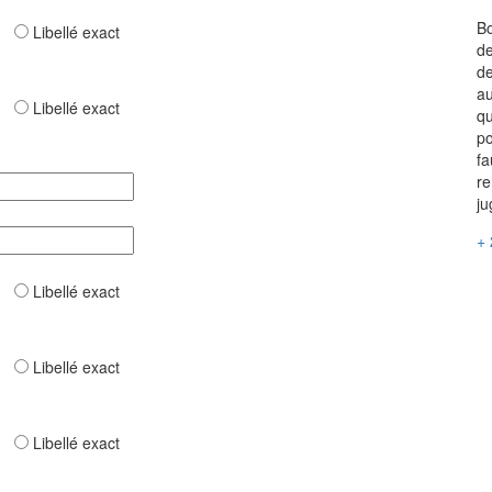
Bo
ar
Libellé exact
de
de
au
ar
Libellé exact
qu
po
fa
re
ju
+ 
ar
Libellé exact
ar
Libellé exact
ar
Libellé exact