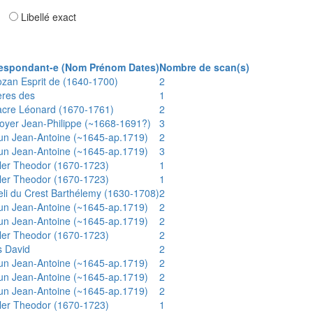
ar
Libellé exact
espondant-e (Nom Prénom Dates)
Nombre de scan(s)
ozan Esprit de (1640-1700)
2
ères des
1
acre Léonard (1670-1761)
2
oyer Jean-Philippe (~1668-1691?)
3
un Jean-Antoine (~1645-ap.1719)
2
un Jean-Antoine (~1645-ap.1719)
3
ler Theodor (1670-1723)
1
ler Theodor (1670-1723)
1
eli du Crest Barthélemy (1630-1708)
2
un Jean-Antoine (~1645-ap.1719)
2
un Jean-Antoine (~1645-ap.1719)
2
ler Theodor (1670-1723)
2
s David
2
un Jean-Antoine (~1645-ap.1719)
2
un Jean-Antoine (~1645-ap.1719)
2
un Jean-Antoine (~1645-ap.1719)
2
ler Theodor (1670-1723)
1