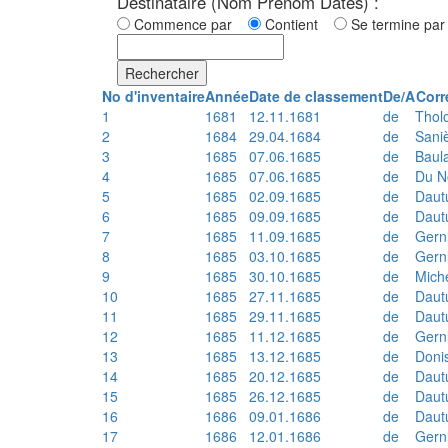
Destinataire (Nom Prénom Dates) :
Commence par
Contient
Se termine p
Rechercher
No d'inventaire
Année
Date de classement
De/A
Corr
1
1681
12.11.1681
de
Thol
2
1684
29.04.1684
de
Sani
3
1685
07.06.1685
de
Baul
4
1685
07.06.1685
de
Du N
5
1685
02.09.1685
de
Daut
6
1685
09.09.1685
de
Daut
7
1685
11.09.1685
de
Gern
8
1685
03.10.1685
de
Gern
9
1685
30.10.1685
de
Mich
10
1685
27.11.1685
de
Daut
11
1685
29.11.1685
de
Daut
12
1685
11.12.1685
de
Gern
13
1685
13.12.1685
de
Doni
14
1685
20.12.1685
de
Daut
15
1685
26.12.1685
de
Daut
16
1686
09.01.1686
de
Daut
17
1686
12.01.1686
de
Gern