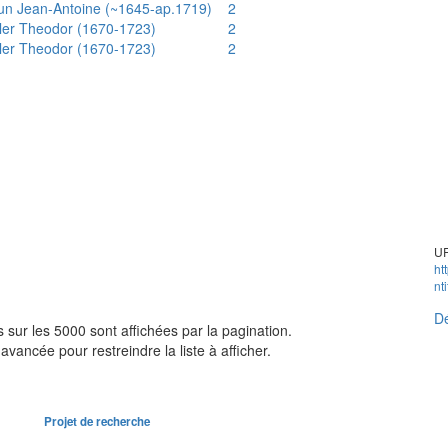
un Jean-Antoine (~1645-ap.1719)
2
ler Theodor (1670-1723)
2
ler Theodor (1670-1723)
2
UR
ht
nt
Dé
sur les 5000 sont affichées par la pagination.
avancée pour restreindre la liste à afficher.
Projet de recherche