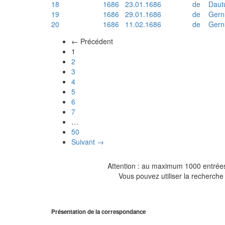
18
1686
23.01.1686
de
Daut
19
1686
29.01.1686
de
Gern
20
1686
11.02.1686
de
Gern
← Précédent
(actuel)
1
2
3
4
5
6
7
…
50
Suivant →
Attention : au maximum 1000 entrées 
Vous pouvez utiliser la recherche 
Présentation de la correspondance