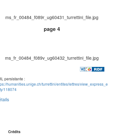
ms_fr_00484_f089r_ug60431_turrettini_file.jpg
page 4
ms_fr_00484_f089v_ug60432_turrettini_file.jpg
L persistante :
tps://humanities.unige.ch/turrettini/entites/lettres/view_express_e
ity/118074
tails
Crédits