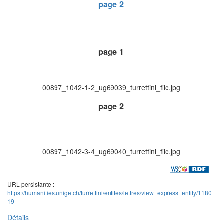
page 2
page 1
00897_1042-1-2_ug69039_turrettini_file.jpg
page 2
00897_1042-3-4_ug69040_turrettini_file.jpg
URL persistante :
https://humanities.unige.ch/turrettini/entites/lettres/view_express_entity/1180
19
Détails