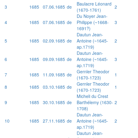
Baulacre Léonard
3
1685
07.06.1685
de
2
(1670-1761)
Du Noyer Jean-
4
1685
07.06.1685
de
Philippe (~1668-
3
1691?)
Dautun Jean-
5
1685
02.09.1685
de
Antoine (~1645-
2
ap.1719)
Dautun Jean-
6
1685
09.09.1685
de
Antoine (~1645-
3
ap.1719)
Gernler Theodor
7
1685
11.09.1685
de
1
(1670-1723)
Gernler Theodor
8
1685
03.10.1685
de
1
(1670-1723)
Micheli du Crest
9
1685
30.10.1685
de
Barthélemy (1630-
2
1708)
Dautun Jean-
10
1685
27.11.1685
de
Antoine (~1645-
2
ap.1719)
Dautun Jean-