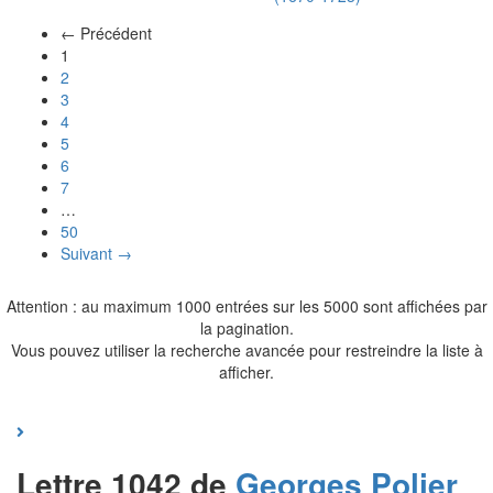
← Précédent
(actuel)
1
2
3
4
5
6
7
…
50
Suivant →
Attention : au maximum 1000 entrées sur les 5000 sont affichées par
la pagination.
Vous pouvez utiliser la recherche avancée pour restreindre la liste à
afficher.
Lettre 1042 de
Georges
Polier