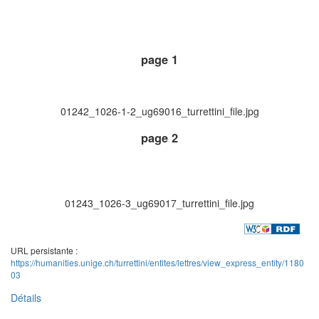
page 1
01242_1026-1-2_ug69016_turrettini_file.jpg
page 2
01243_1026-3_ug69017_turrettini_file.jpg
URL persistante :
https://humanities.unige.ch/turrettini/entites/lettres/view_express_entity/1180
03
Détails