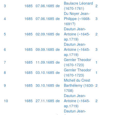
Baulacre Léonard
3
1685
07.06.1685
de
2
(1670-1761)
Du Noyer Jean-
4
1685
07.06.1685
de
Philippe (~1668-
3
1691?)
Dautun Jean-
5
1685
02.09.1685
de
Antoine (~1645-
2
ap.1719)
Dautun Jean-
6
1685
09.09.1685
de
Antoine (~1645-
3
ap.1719)
Gernler Theodor
7
1685
11.09.1685
de
1
(1670-1723)
Gernler Theodor
8
1685
03.10.1685
de
1
(1670-1723)
Micheli du Crest
9
1685
30.10.1685
de
Barthélemy (1630-
2
1708)
Dautun Jean-
10
1685
27.11.1685
de
Antoine (~1645-
2
ap.1719)
Dautun Jean-