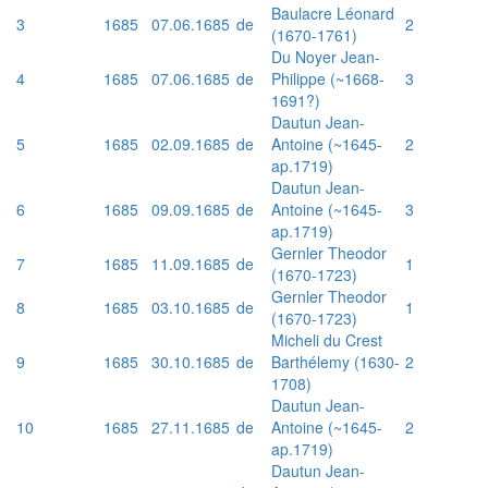
Baulacre Léonard
3
1685
07.06.1685
de
2
(1670-1761)
Du Noyer Jean-
4
1685
07.06.1685
de
Philippe (~1668-
3
1691?)
Dautun Jean-
5
1685
02.09.1685
de
Antoine (~1645-
2
ap.1719)
Dautun Jean-
6
1685
09.09.1685
de
Antoine (~1645-
3
ap.1719)
Gernler Theodor
7
1685
11.09.1685
de
1
(1670-1723)
Gernler Theodor
8
1685
03.10.1685
de
1
(1670-1723)
Micheli du Crest
9
1685
30.10.1685
de
Barthélemy (1630-
2
1708)
Dautun Jean-
10
1685
27.11.1685
de
Antoine (~1645-
2
ap.1719)
Dautun Jean-