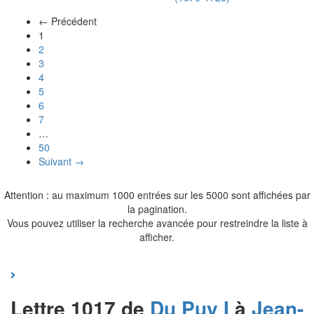
← Précédent
(actuel)
1
2
3
4
5
6
7
…
50
Suivant →
Attention : au maximum 1000 entrées sur les 5000 sont affichées par
la pagination.
Vous pouvez utiliser la recherche avancée pour restreindre la liste à
afficher.
Lettre 1017 de
Du Puy I
à
Jean-