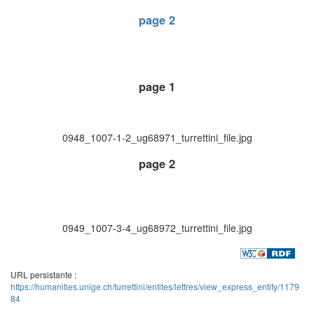
page 2
page 1
0948_1007-1-2_ug68971_turrettini_file.jpg
page 2
0949_1007-3-4_ug68972_turrettini_file.jpg
URL persistante :
https://humanities.unige.ch/turrettini/entites/lettres/view_express_entity/1179
84