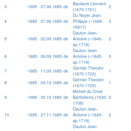
Baulacre Léonard
3
1685
07.06.1685
de
2
(1670-1761)
Du Noyer Jean-
4
1685
07.06.1685
de
Philippe (~1668-
3
1691?)
Dautun Jean-
5
1685
02.09.1685
de
Antoine (~1645-
2
ap.1719)
Dautun Jean-
6
1685
09.09.1685
de
Antoine (~1645-
3
ap.1719)
Gernler Theodor
7
1685
11.09.1685
de
1
(1670-1723)
Gernler Theodor
8
1685
03.10.1685
de
1
(1670-1723)
Micheli du Crest
9
1685
30.10.1685
de
Barthélemy (1630-
2
1708)
Dautun Jean-
10
1685
27.11.1685
de
Antoine (~1645-
2
ap.1719)
Dautun Jean-