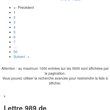
← Précédent
(actuel)
1
2
3
4
5
6
7
…
50
Suivant →
Attention : au maximum 1000 entrées sur les 5000 sont affichées par
la pagination.
Vous pouvez utiliser la recherche avancée pour restreindre la liste à
afficher.
Lettre 989 de