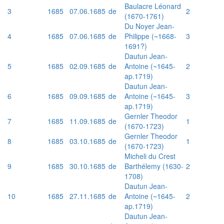
Baulacre Léonard
3
1685
07.06.1685
de
2
(1670-1761)
Du Noyer Jean-
4
1685
07.06.1685
de
Philippe (~1668-
3
1691?)
Dautun Jean-
5
1685
02.09.1685
de
Antoine (~1645-
2
ap.1719)
Dautun Jean-
6
1685
09.09.1685
de
Antoine (~1645-
3
ap.1719)
Gernler Theodor
7
1685
11.09.1685
de
1
(1670-1723)
Gernler Theodor
8
1685
03.10.1685
de
1
(1670-1723)
Micheli du Crest
9
1685
30.10.1685
de
Barthélemy (1630-
2
1708)
Dautun Jean-
10
1685
27.11.1685
de
Antoine (~1645-
2
ap.1719)
Dautun Jean-