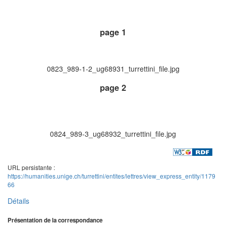
page 1
0823_989-1-2_ug68931_turrettini_file.jpg
page 2
0824_989-3_ug68932_turrettini_file.jpg
URL persistante :
https://humanities.unige.ch/turrettini/entites/lettres/view_express_entity/1179
66
Détails
Présentation de la correspondance