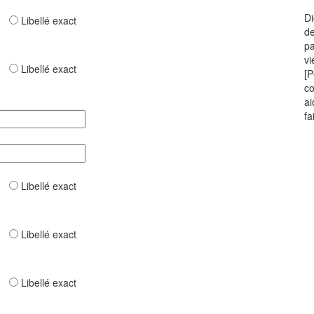
Di
ar
Libellé exact
de
pa
vi
ar
Libellé exact
[P
co
ai
fa
ar
Libellé exact
ar
Libellé exact
ar
Libellé exact