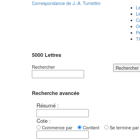
Correspondance de
J.-A. Turrettini
Le
L
C
O
P
T
5000 Lettres
Rechercher
Rechercher
Recherche avancée
Résumé :
Cote :
Commence par
Contient
Se termine p