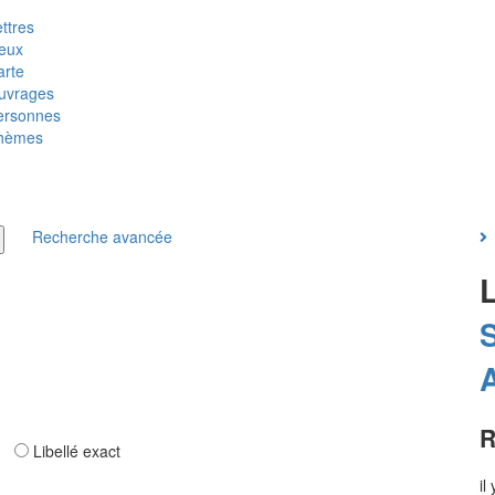
ttres
ieux
arte
uvrages
ersonnes
hèmes
Recherche avancée
R
ar
Libellé exact
il