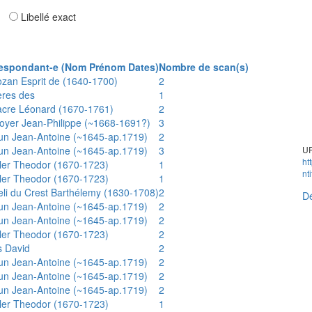
ar
Libellé exact
espondant-e (Nom Prénom Dates)
Nombre de scan(s)
ozan Esprit de (1640-1700)
2
ères des
1
acre Léonard (1670-1761)
2
oyer Jean-Philippe (~1668-1691?)
3
un Jean-Antoine (~1645-ap.1719)
2
un Jean-Antoine (~1645-ap.1719)
3
UR
ht
ler Theodor (1670-1723)
1
nt
ler Theodor (1670-1723)
1
eli du Crest Barthélemy (1630-1708)
2
Dé
un Jean-Antoine (~1645-ap.1719)
2
un Jean-Antoine (~1645-ap.1719)
2
ler Theodor (1670-1723)
2
s David
2
un Jean-Antoine (~1645-ap.1719)
2
un Jean-Antoine (~1645-ap.1719)
2
un Jean-Antoine (~1645-ap.1719)
2
ler Theodor (1670-1723)
1