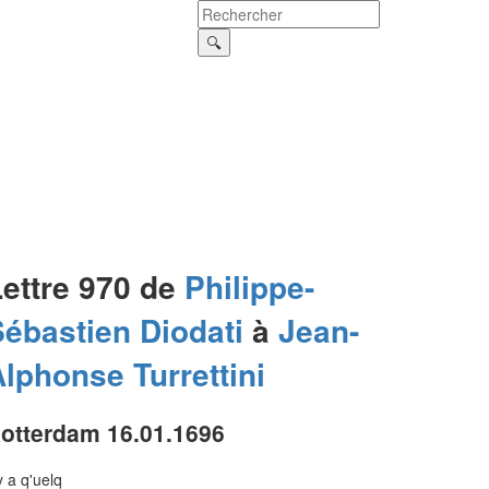
Lettre 970 de
Philippe-
Sébastien
Diodati
à
Jean-
Alphonse
Turrettini
otterdam 16.01.1696
 y a q'uelq