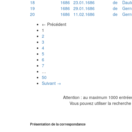
18
1686
23.01.1686
de
Daut
19
1686
29.01.1686
de
Gern
20
1686
11.02.1686
de
Gern
← Précédent
(actuel)
1
2
3
4
5
6
7
…
50
Suivant →
Attention : au maximum 1000 entrées 
Vous pouvez utiliser la recherche 
Présentation de la correspondance