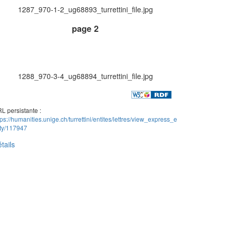
1287_970-1-2_ug68893_turrettini_file.jpg
page 2
1288_970-3-4_ug68894_turrettini_file.jpg
L persistante :
tps://humanities.unige.ch/turrettini/entites/lettres/view_express_e
ity/117947
tails