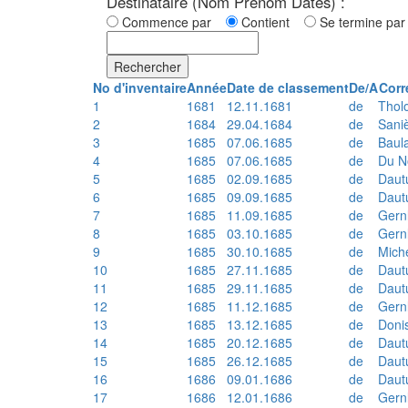
Destinataire (Nom Prénom Dates) :
Commence par
Contient
Se termine p
Rechercher
No d'inventaire
Année
Date de classement
De/A
Corr
1
1681
12.11.1681
de
Thol
2
1684
29.04.1684
de
Sani
3
1685
07.06.1685
de
Baul
4
1685
07.06.1685
de
Du N
5
1685
02.09.1685
de
Daut
6
1685
09.09.1685
de
Daut
7
1685
11.09.1685
de
Gern
8
1685
03.10.1685
de
Gern
9
1685
30.10.1685
de
Mich
10
1685
27.11.1685
de
Daut
11
1685
29.11.1685
de
Daut
12
1685
11.12.1685
de
Gern
13
1685
13.12.1685
de
Doni
14
1685
20.12.1685
de
Daut
15
1685
26.12.1685
de
Daut
16
1686
09.01.1686
de
Daut
17
1686
12.01.1686
de
Gern