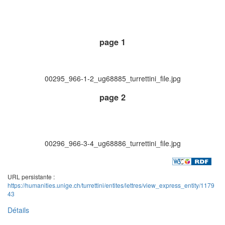
page 1
00295_966-1-2_ug68885_turrettini_file.jpg
page 2
00296_966-3-4_ug68886_turrettini_file.jpg
URL persistante :
https://humanities.unige.ch/turrettini/entites/lettres/view_express_entity/1179
43
Détails