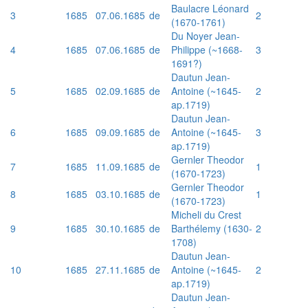
Baulacre Léonard
3
1685
07.06.1685
de
2
(1670-1761)
Du Noyer Jean-
4
1685
07.06.1685
de
Philippe (~1668-
3
1691?)
Dautun Jean-
5
1685
02.09.1685
de
Antoine (~1645-
2
ap.1719)
Dautun Jean-
6
1685
09.09.1685
de
Antoine (~1645-
3
ap.1719)
Gernler Theodor
7
1685
11.09.1685
de
1
(1670-1723)
Gernler Theodor
8
1685
03.10.1685
de
1
(1670-1723)
Micheli du Crest
9
1685
30.10.1685
de
Barthélemy (1630-
2
1708)
Dautun Jean-
10
1685
27.11.1685
de
Antoine (~1645-
2
ap.1719)
Dautun Jean-