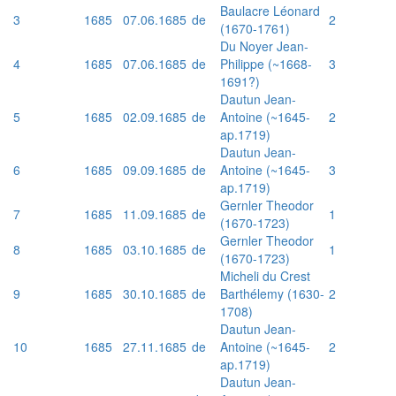
Baulacre Léonard
3
1685
07.06.1685
de
2
(1670-1761)
Du Noyer Jean-
4
1685
07.06.1685
de
Philippe (~1668-
3
1691?)
Dautun Jean-
5
1685
02.09.1685
de
Antoine (~1645-
2
ap.1719)
Dautun Jean-
6
1685
09.09.1685
de
Antoine (~1645-
3
ap.1719)
Gernler Theodor
7
1685
11.09.1685
de
1
(1670-1723)
Gernler Theodor
8
1685
03.10.1685
de
1
(1670-1723)
Micheli du Crest
9
1685
30.10.1685
de
Barthélemy (1630-
2
1708)
Dautun Jean-
10
1685
27.11.1685
de
Antoine (~1645-
2
ap.1719)
Dautun Jean-