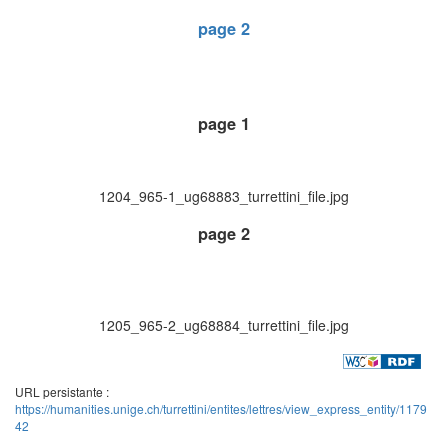
page 2
page 1
1204_965-1_ug68883_turrettini_file.jpg
page 2
1205_965-2_ug68884_turrettini_file.jpg
URL persistante :
https://humanities.unige.ch/turrettini/entites/lettres/view_express_entity/1179
42