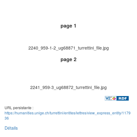
page 1
2240_959-1-2_ug68871_turrettini_file.jpg
page 2
2241_959-3_ug68872_turrettini_file.jpg
URL persistante :
https://humanities.unige.ch/turrettini/entites/lettres/view_express_entity/1179
36
Détails