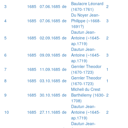
Baulacre Léonard
3
1685
07.06.1685
de
2
(1670-1761)
Du Noyer Jean-
4
1685
07.06.1685
de
Philippe (~1668-
3
1691?)
Dautun Jean-
5
1685
02.09.1685
de
Antoine (~1645-
2
ap.1719)
Dautun Jean-
6
1685
09.09.1685
de
Antoine (~1645-
3
ap.1719)
Gernler Theodor
7
1685
11.09.1685
de
1
(1670-1723)
Gernler Theodor
8
1685
03.10.1685
de
1
(1670-1723)
Micheli du Crest
9
1685
30.10.1685
de
Barthélemy (1630-
2
1708)
Dautun Jean-
10
1685
27.11.1685
de
Antoine (~1645-
2
ap.1719)
Dautun Jean-