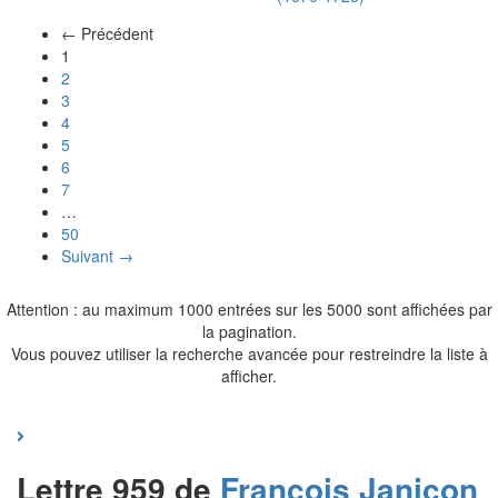
← Précédent
(actuel)
1
2
3
4
5
6
7
…
50
Suivant →
Attention : au maximum 1000 entrées sur les 5000 sont affichées par
la pagination.
Vous pouvez utiliser la recherche avancée pour restreindre la liste à
afficher.
Lettre 959 de
François
Janiçon