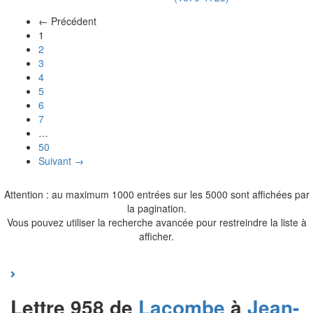
← Précédent
(actuel)
1
2
3
4
5
6
7
…
50
Suivant →
Attention : au maximum 1000 entrées sur les 5000 sont affichées par
la pagination.
Vous pouvez utiliser la recherche avancée pour restreindre la liste à
afficher.
Lettre 958 de
Lacombe
à
Jean-