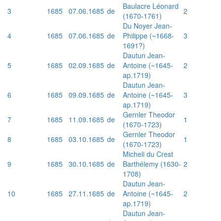
Baulacre Léonard
3
1685
07.06.1685
de
2
(1670-1761)
Du Noyer Jean-
4
1685
07.06.1685
de
Philippe (~1668-
3
1691?)
Dautun Jean-
5
1685
02.09.1685
de
Antoine (~1645-
2
ap.1719)
Dautun Jean-
6
1685
09.09.1685
de
Antoine (~1645-
3
ap.1719)
Gernler Theodor
7
1685
11.09.1685
de
1
(1670-1723)
Gernler Theodor
8
1685
03.10.1685
de
1
(1670-1723)
Micheli du Crest
9
1685
30.10.1685
de
Barthélemy (1630-
2
1708)
Dautun Jean-
10
1685
27.11.1685
de
Antoine (~1645-
2
ap.1719)
Dautun Jean-