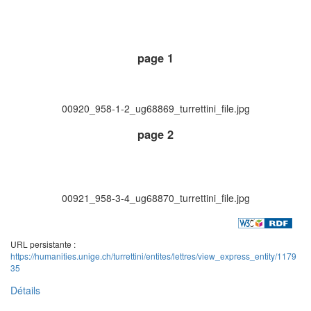
page 1
00920_958-1-2_ug68869_turrettini_file.jpg
page 2
00921_958-3-4_ug68870_turrettini_file.jpg
URL persistante :
https://humanities.unige.ch/turrettini/entites/lettres/view_express_entity/1179
35
Détails