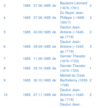
Baulacre Léonard
3
1685
07.06.1685
de
2
(1670-1761)
Du Noyer Jean-
4
1685
07.06.1685
de
Philippe (~1668-
3
1691?)
Dautun Jean-
5
1685
02.09.1685
de
Antoine (~1645-
2
ap.1719)
Dautun Jean-
6
1685
09.09.1685
de
Antoine (~1645-
3
ap.1719)
Gernler Theodor
7
1685
11.09.1685
de
1
(1670-1723)
Gernler Theodor
8
1685
03.10.1685
de
1
(1670-1723)
Micheli du Crest
9
1685
30.10.1685
de
Barthélemy (1630-
2
1708)
Dautun Jean-
10
1685
27.11.1685
de
Antoine (~1645-
2
ap.1719)
Dautun Jean-