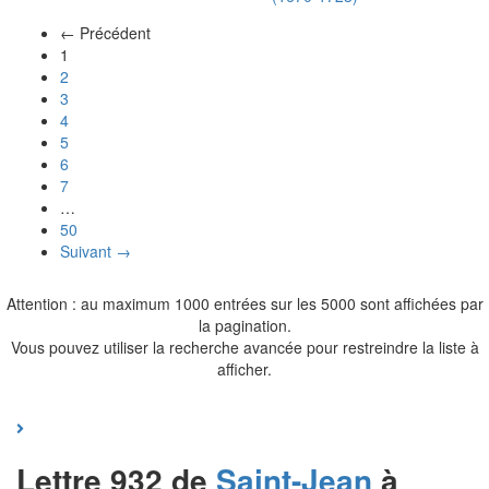
← Précédent
(actuel)
1
2
3
4
5
6
7
…
50
Suivant →
Attention : au maximum 1000 entrées sur les 5000 sont affichées par
la pagination.
Vous pouvez utiliser la recherche avancée pour restreindre la liste à
afficher.
Lettre 932 de
Saint-Jean
à