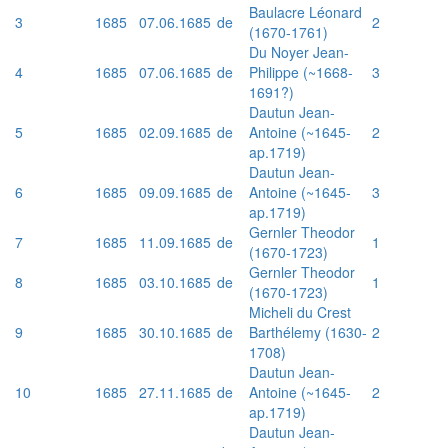
Baulacre Léonard
3
1685
07.06.1685
de
2
(1670-1761)
Du Noyer Jean-
4
1685
07.06.1685
de
Philippe (~1668-
3
1691?)
Dautun Jean-
5
1685
02.09.1685
de
Antoine (~1645-
2
ap.1719)
Dautun Jean-
6
1685
09.09.1685
de
Antoine (~1645-
3
ap.1719)
Gernler Theodor
7
1685
11.09.1685
de
1
(1670-1723)
Gernler Theodor
8
1685
03.10.1685
de
1
(1670-1723)
Micheli du Crest
9
1685
30.10.1685
de
Barthélemy (1630-
2
1708)
Dautun Jean-
10
1685
27.11.1685
de
Antoine (~1645-
2
ap.1719)
Dautun Jean-