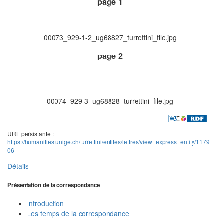
page 1
00073_929-1-2_ug68827_turrettini_file.jpg
page 2
00074_929-3_ug68828_turrettini_file.jpg
URL persistante :
https://humanities.unige.ch/turrettini/entites/lettres/view_express_entity/1179
06
Détails
Présentation de la correspondance
Introduction
Les temps de la correspondance