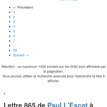
← Précédent
(actuel)
1
2
3
4
5
6
7
…
50
Suivant →
Attention : au maximum 1000 entrées sur les 5000 sont affichées par
la pagination.
Vous pouvez utiliser la recherche avancée pour restreindre la liste à
afficher.
Lettre 865 de
Paul
L'Escot
à