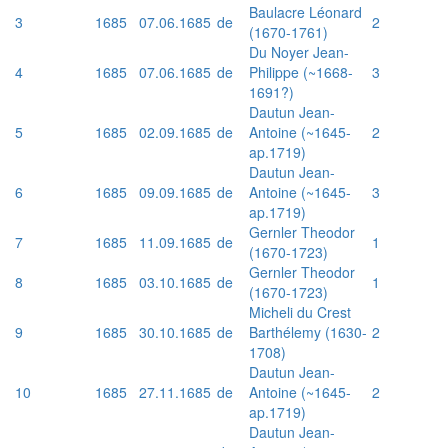
Baulacre Léonard
3
1685
07.06.1685
de
2
(1670-1761)
Du Noyer Jean-
4
1685
07.06.1685
de
Philippe (~1668-
3
1691?)
Dautun Jean-
5
1685
02.09.1685
de
Antoine (~1645-
2
ap.1719)
Dautun Jean-
6
1685
09.09.1685
de
Antoine (~1645-
3
ap.1719)
Gernler Theodor
7
1685
11.09.1685
de
1
(1670-1723)
Gernler Theodor
8
1685
03.10.1685
de
1
(1670-1723)
Micheli du Crest
9
1685
30.10.1685
de
Barthélemy (1630-
2
1708)
Dautun Jean-
10
1685
27.11.1685
de
Antoine (~1645-
2
ap.1719)
Dautun Jean-