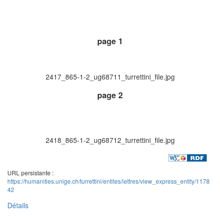
page 1
2417_865-1-2_ug68711_turrettini_file.jpg
page 2
2418_865-1-2_ug68712_turrettini_file.jpg
URL persistante :
https://humanities.unige.ch/turrettini/entites/lettres/view_express_entity/1178
42
Détails