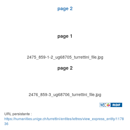
page 2
page 1
2475_859-1-2_ug68705_turrettini_file.jpg
page 2
2476_859-3_ug68706_turrettini_file.jpg
URL persistante :
https://humanities.unige.ch/turrettini/entites/lettres/view_express_entity/1178
36