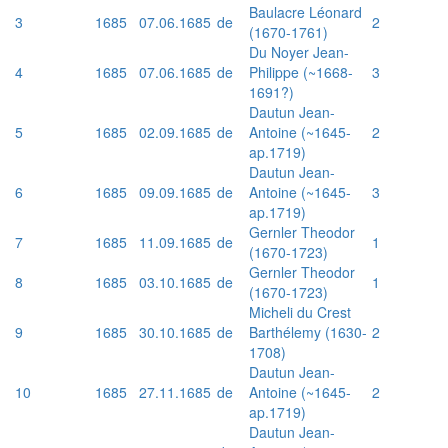
Baulacre Léonard
3
1685
07.06.1685
de
2
(1670-1761)
Du Noyer Jean-
4
1685
07.06.1685
de
Philippe (~1668-
3
1691?)
Dautun Jean-
5
1685
02.09.1685
de
Antoine (~1645-
2
ap.1719)
Dautun Jean-
6
1685
09.09.1685
de
Antoine (~1645-
3
ap.1719)
Gernler Theodor
7
1685
11.09.1685
de
1
(1670-1723)
Gernler Theodor
8
1685
03.10.1685
de
1
(1670-1723)
Micheli du Crest
9
1685
30.10.1685
de
Barthélemy (1630-
2
1708)
Dautun Jean-
10
1685
27.11.1685
de
Antoine (~1645-
2
ap.1719)
Dautun Jean-