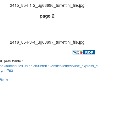
2415_854-1-2_ug68696_turrettini_file.jpg
page 2
2416_854-3-4_ug68697_turrettini_file.jpg
L persistante :
tps://humanities.unige.ch/turrettini/entites/lettres/view_express_e
ity/117831
tails