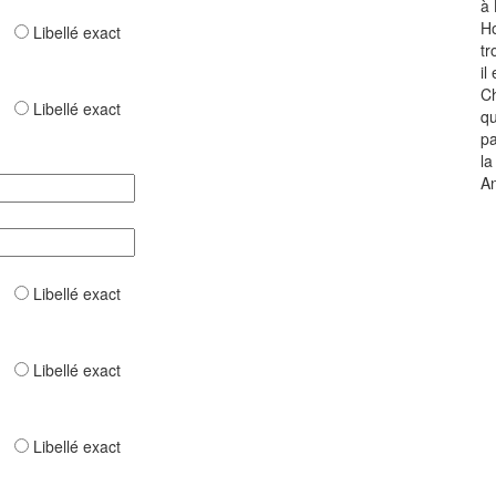
à 
Ho
ar
Libellé exact
tr
il
C
ar
Libellé exact
qu
pa
la
An
ar
Libellé exact
ar
Libellé exact
ar
Libellé exact