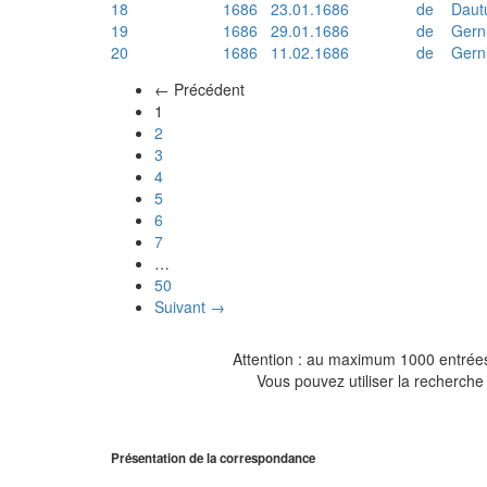
18
1686
23.01.1686
de
Daut
19
1686
29.01.1686
de
Gern
20
1686
11.02.1686
de
Gern
← Précédent
(actuel)
1
2
3
4
5
6
7
…
50
Suivant →
Attention : au maximum 1000 entrées 
Vous pouvez utiliser la recherche 
Présentation de la correspondance