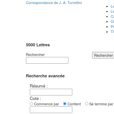
Correspondance de
J.-A. Turrettini
Le
L
C
O
P
T
5000 Lettres
Rechercher
Rechercher
Recherche avancée
Résumé :
Cote :
Commence par
Contient
Se termine p