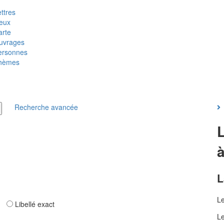
ttres
ieux
arte
uvrages
ersonnes
hèmes
Recherche avancée
L
L
ar
Libellé exact
Le