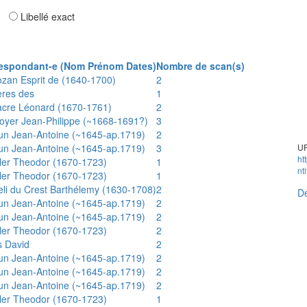
ar
Libellé exact
espondant-e (Nom Prénom Dates)
Nombre de scan(s)
ozan Esprit de (1640-1700)
2
ères des
1
acre Léonard (1670-1761)
2
oyer Jean-Philippe (~1668-1691?)
3
un Jean-Antoine (~1645-ap.1719)
2
un Jean-Antoine (~1645-ap.1719)
3
UR
ht
ler Theodor (1670-1723)
1
nt
ler Theodor (1670-1723)
1
eli du Crest Barthélemy (1630-1708)
2
Dé
un Jean-Antoine (~1645-ap.1719)
2
un Jean-Antoine (~1645-ap.1719)
2
ler Theodor (1670-1723)
2
s David
2
un Jean-Antoine (~1645-ap.1719)
2
un Jean-Antoine (~1645-ap.1719)
2
un Jean-Antoine (~1645-ap.1719)
2
ler Theodor (1670-1723)
1