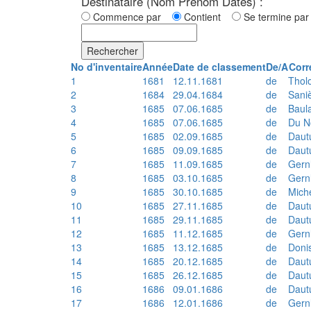
Destinataire (Nom Prénom Dates) :
Commence par
Contient
Se termine p
Rechercher
No d'inventaire
Année
Date de classement
De/A
Corr
1
1681
12.11.1681
de
Thol
2
1684
29.04.1684
de
Sani
3
1685
07.06.1685
de
Baul
4
1685
07.06.1685
de
Du N
5
1685
02.09.1685
de
Daut
6
1685
09.09.1685
de
Daut
7
1685
11.09.1685
de
Gern
8
1685
03.10.1685
de
Gern
9
1685
30.10.1685
de
Mich
10
1685
27.11.1685
de
Daut
11
1685
29.11.1685
de
Daut
12
1685
11.12.1685
de
Gern
13
1685
13.12.1685
de
Doni
14
1685
20.12.1685
de
Daut
15
1685
26.12.1685
de
Daut
16
1686
09.01.1686
de
Daut
17
1686
12.01.1686
de
Gern