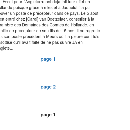
L'Escot pour l'Angleterre ont déjà fait leur effet en
llande puisque grâce à elles et à Jaquelot il a pu
ouver un poste de précepteur dans ce pays. Le 5 août,
 est entré chez [Carel] van Boetzelaer, conseiller à la
hambre des Domaines des Comtes de Hollande, en
alité de précepteur de son fils de 15 ans. Il ne regrette
s son poste précédent à Meurs où il a pleuré cent fois
 sottise qu'il avait faite de ne pas suivre JA en
glete...
page 1
page 2
page 1