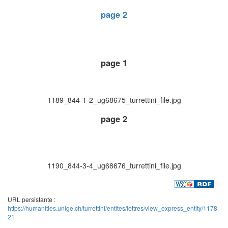
page 2
page 1
1189_844-1-2_ug68675_turrettini_file.jpg
page 2
1190_844-3-4_ug68676_turrettini_file.jpg
URL persistante :
https://humanities.unige.ch/turrettini/entites/lettres/view_express_entity/1178
21