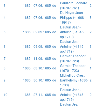
Baulacre Léonard
3
1685
07.06.1685
de
2
(1670-1761)
Du Noyer Jean-
4
1685
07.06.1685
de
Philippe (~1668-
3
1691?)
Dautun Jean-
5
1685
02.09.1685
de
Antoine (~1645-
2
ap.1719)
Dautun Jean-
6
1685
09.09.1685
de
Antoine (~1645-
3
ap.1719)
Gernler Theodor
7
1685
11.09.1685
de
1
(1670-1723)
Gernler Theodor
8
1685
03.10.1685
de
1
(1670-1723)
Micheli du Crest
9
1685
30.10.1685
de
Barthélemy (1630-
2
1708)
Dautun Jean-
10
1685
27.11.1685
de
Antoine (~1645-
2
ap.1719)
Dautun Jean-