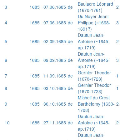
Baulacre Léonard
3
1685
07.06.1685
de
2
(1670-1761)
Du Noyer Jean-
4
1685
07.06.1685
de
Philippe (~1668-
3
1691?)
Dautun Jean-
5
1685
02.09.1685
de
Antoine (~1645-
2
ap.1719)
Dautun Jean-
6
1685
09.09.1685
de
Antoine (~1645-
3
ap.1719)
Gernler Theodor
7
1685
11.09.1685
de
1
(1670-1723)
Gernler Theodor
8
1685
03.10.1685
de
1
(1670-1723)
Micheli du Crest
9
1685
30.10.1685
de
Barthélemy (1630-
2
1708)
Dautun Jean-
10
1685
27.11.1685
de
Antoine (~1645-
2
ap.1719)
Dautun Jean-