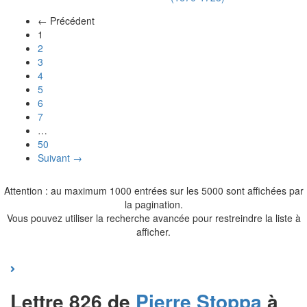
← Précédent
(actuel)
1
2
3
4
5
6
7
…
50
Suivant →
Attention : au maximum 1000 entrées sur les 5000 sont affichées par
la pagination.
Vous pouvez utiliser la recherche avancée pour restreindre la liste à
afficher.
Lettre 826 de
Pierre
Stoppa
à