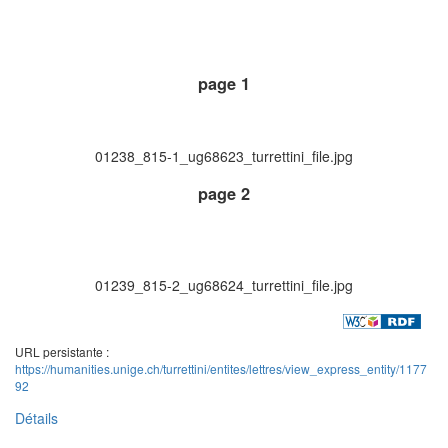
page 1
01238_815-1_ug68623_turrettini_file.jpg
page 2
01239_815-2_ug68624_turrettini_file.jpg
URL persistante :
https://humanities.unige.ch/turrettini/entites/lettres/view_express_entity/1177
92
Détails