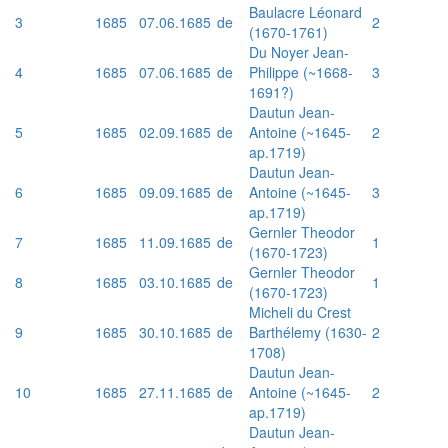
Baulacre Léonard
3
1685
07.06.1685
de
2
(1670-1761)
Du Noyer Jean-
4
1685
07.06.1685
de
Philippe (~1668-
3
1691?)
Dautun Jean-
5
1685
02.09.1685
de
Antoine (~1645-
2
ap.1719)
Dautun Jean-
6
1685
09.09.1685
de
Antoine (~1645-
3
ap.1719)
Gernler Theodor
7
1685
11.09.1685
de
1
(1670-1723)
Gernler Theodor
8
1685
03.10.1685
de
1
(1670-1723)
Micheli du Crest
9
1685
30.10.1685
de
Barthélemy (1630-
2
1708)
Dautun Jean-
10
1685
27.11.1685
de
Antoine (~1645-
2
ap.1719)
Dautun Jean-