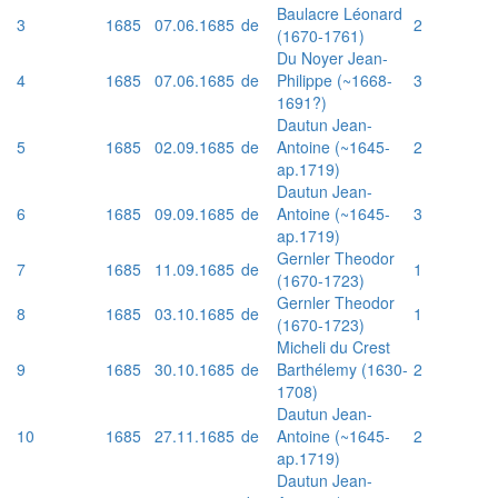
Baulacre Léonard
3
1685
07.06.1685
de
2
(1670-1761)
Du Noyer Jean-
4
1685
07.06.1685
de
Philippe (~1668-
3
1691?)
Dautun Jean-
5
1685
02.09.1685
de
Antoine (~1645-
2
ap.1719)
Dautun Jean-
6
1685
09.09.1685
de
Antoine (~1645-
3
ap.1719)
Gernler Theodor
7
1685
11.09.1685
de
1
(1670-1723)
Gernler Theodor
8
1685
03.10.1685
de
1
(1670-1723)
Micheli du Crest
9
1685
30.10.1685
de
Barthélemy (1630-
2
1708)
Dautun Jean-
10
1685
27.11.1685
de
Antoine (~1645-
2
ap.1719)
Dautun Jean-