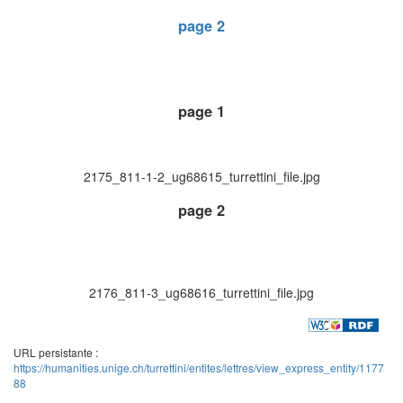
page 2
page 1
2175_811-1-2_ug68615_turrettini_file.jpg
page 2
2176_811-3_ug68616_turrettini_file.jpg
URL persistante :
https://humanities.unige.ch/turrettini/entites/lettres/view_express_entity/1177
88