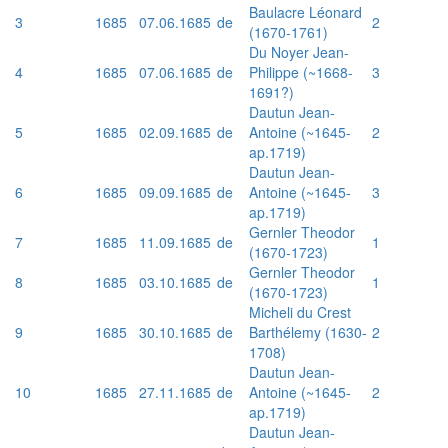
Baulacre Léonard
3
1685
07.06.1685
de
2
(1670-1761)
Du Noyer Jean-
4
1685
07.06.1685
de
Philippe (~1668-
3
1691?)
Dautun Jean-
5
1685
02.09.1685
de
Antoine (~1645-
2
ap.1719)
Dautun Jean-
6
1685
09.09.1685
de
Antoine (~1645-
3
ap.1719)
Gernler Theodor
7
1685
11.09.1685
de
1
(1670-1723)
Gernler Theodor
8
1685
03.10.1685
de
1
(1670-1723)
Micheli du Crest
9
1685
30.10.1685
de
Barthélemy (1630-
2
1708)
Dautun Jean-
10
1685
27.11.1685
de
Antoine (~1645-
2
ap.1719)
Dautun Jean-