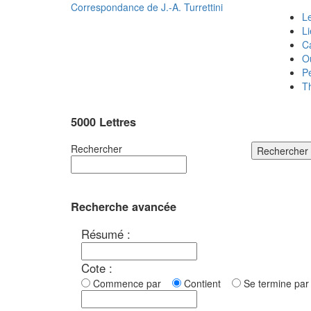
Correspondance de
J.-A. Turrettini
Le
L
C
O
P
T
5000 Lettres
Rechercher
Rechercher
Recherche avancée
Résumé :
Cote :
Commence par
Contient
Se termine p