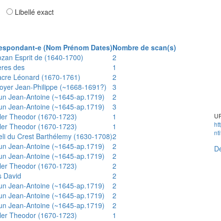
ar
Libellé exact
espondant-e (Nom Prénom Dates)
Nombre de scan(s)
ozan Esprit de (1640-1700)
2
ères des
1
acre Léonard (1670-1761)
2
oyer Jean-Philippe (~1668-1691?)
3
un Jean-Antoine (~1645-ap.1719)
2
un Jean-Antoine (~1645-ap.1719)
3
ler Theodor (1670-1723)
1
UR
ht
ler Theodor (1670-1723)
1
nt
eli du Crest Barthélemy (1630-1708)
2
un Jean-Antoine (~1645-ap.1719)
2
Dé
un Jean-Antoine (~1645-ap.1719)
2
ler Theodor (1670-1723)
2
s David
2
un Jean-Antoine (~1645-ap.1719)
2
un Jean-Antoine (~1645-ap.1719)
2
un Jean-Antoine (~1645-ap.1719)
2
ler Theodor (1670-1723)
1