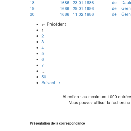
18
1686
23.01.1686
de
Daut
19
1686
29.01.1686
de
Gern
20
1686
11.02.1686
de
Gern
← Précédent
(actuel)
1
2
3
4
5
6
7
…
50
Suivant →
Attention : au maximum 1000 entrées 
Vous pouvez utiliser la recherche 
Présentation de la correspondance