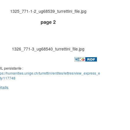
1325_771-1-2_ug68539_turrettini_file.jpg
page 2
1326_771-3_ug68540_turrettini_file.jpg
L persistante :
tps://humanities.unige.ch/turrettini/entites/lettres/view_express_e
ity/117748
tails