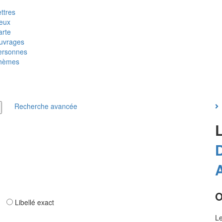
ttres
ieux
arte
uvrages
ersonnes
hèmes
Recherche avancée
D
O
ar
Libellé exact
Le