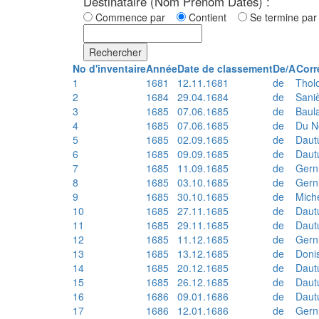
Destinataire (Nom Prénom Dates) :
Commence par
Contient
Se termine p
Rechercher
No d'inventaire
Année
Date de classement
De/A
Corr
1
1681
12.11.1681
de
Thol
2
1684
29.04.1684
de
Sani
3
1685
07.06.1685
de
Baul
4
1685
07.06.1685
de
Du N
5
1685
02.09.1685
de
Daut
6
1685
09.09.1685
de
Daut
7
1685
11.09.1685
de
Gern
8
1685
03.10.1685
de
Gern
9
1685
30.10.1685
de
Mich
10
1685
27.11.1685
de
Daut
11
1685
29.11.1685
de
Daut
12
1685
11.12.1685
de
Gern
13
1685
13.12.1685
de
Doni
14
1685
20.12.1685
de
Daut
15
1685
26.12.1685
de
Daut
16
1686
09.01.1686
de
Daut
17
1686
12.01.1686
de
Gern