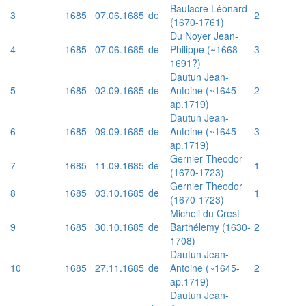
Baulacre Léonard
3
1685
07.06.1685
de
2
(1670-1761)
Du Noyer Jean-
4
1685
07.06.1685
de
Philippe (~1668-
3
1691?)
Dautun Jean-
5
1685
02.09.1685
de
Antoine (~1645-
2
ap.1719)
Dautun Jean-
6
1685
09.09.1685
de
Antoine (~1645-
3
ap.1719)
Gernler Theodor
7
1685
11.09.1685
de
1
(1670-1723)
Gernler Theodor
8
1685
03.10.1685
de
1
(1670-1723)
Micheli du Crest
9
1685
30.10.1685
de
Barthélemy (1630-
2
1708)
Dautun Jean-
10
1685
27.11.1685
de
Antoine (~1645-
2
ap.1719)
Dautun Jean-