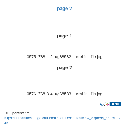
page 2
page 1
0575_768-1-2_ug68532_turrettini_file.jpg
page 2
0576_768-3-4_ug68533_turrettini_file.jpg
URL persistante :
https://humanities.unige.ch/turrettini/entites/lettres/view_express_entity/1177
45