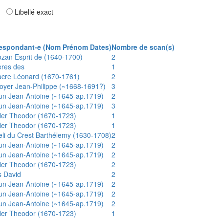
ar
Libellé exact
espondant-e (Nom Prénom Dates)
Nombre de scan(s)
ozan Esprit de (1640-1700)
2
ères des
1
acre Léonard (1670-1761)
2
oyer Jean-Philippe (~1668-1691?)
3
un Jean-Antoine (~1645-ap.1719)
2
un Jean-Antoine (~1645-ap.1719)
3
ler Theodor (1670-1723)
1
ler Theodor (1670-1723)
1
eli du Crest Barthélemy (1630-1708)
2
un Jean-Antoine (~1645-ap.1719)
2
un Jean-Antoine (~1645-ap.1719)
2
ler Theodor (1670-1723)
2
s David
2
un Jean-Antoine (~1645-ap.1719)
2
un Jean-Antoine (~1645-ap.1719)
2
un Jean-Antoine (~1645-ap.1719)
2
ler Theodor (1670-1723)
1