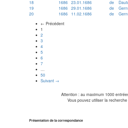
18
1686
23.01.1686
de
Daut
19
1686
29.01.1686
de
Gern
20
1686
11.02.1686
de
Gern
← Précédent
(actuel)
1
2
3
4
5
6
7
…
50
Suivant →
Attention : au maximum 1000 entrées 
Vous pouvez utiliser la recherche 
Présentation de la correspondance