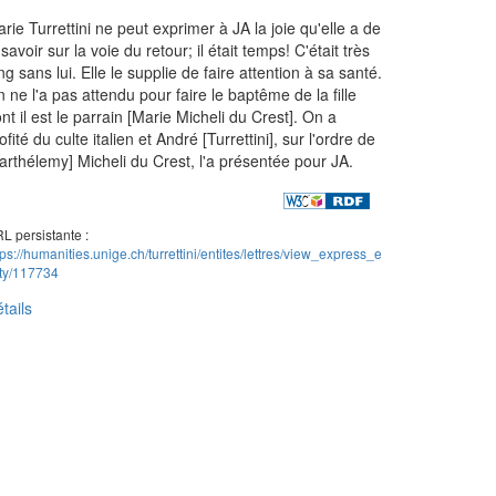
rie Turrettini ne peut exprimer à JA la joie qu'elle a de
 savoir sur la voie du retour; il était temps! C'était très
ng sans lui. Elle le supplie de faire attention à sa santé.
 ne l'a pas attendu pour faire le baptême de la fille
nt il est le parrain [Marie Micheli du Crest]. On a
ofité du culte italien et André [Turrettini], sur l'ordre de
arthélemy] Micheli du Crest, l'a présentée pour JA.
L persistante :
tps://humanities.unige.ch/turrettini/entites/lettres/view_express_e
ity/117734
tails