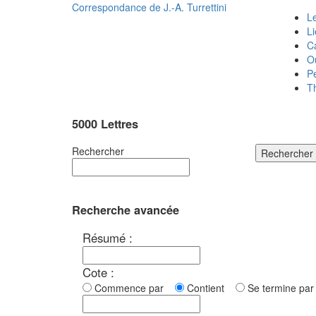
Correspondance de
J.-A. Turrettini
Le
L
C
O
P
T
5000 Lettres
Rechercher
Rechercher
Recherche avancée
Résumé :
Cote :
Commence par
Contient
Se termine p