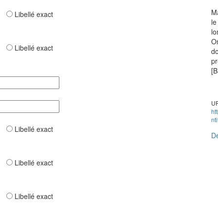
Ma
ar
Libellé exact
le
lo
On
ar
Libellé exact
do
pr
[B
UR
ht
nt
ar
Libellé exact
Dé
ar
Libellé exact
ar
Libellé exact