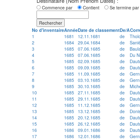
Destinataire (Nom Prénom Dates) :
Commence par
Contient
Se termine p
Rechercher
No d'inventaire
Année
Date de classement
De/A
Corr
1
1681
12.11.1681
de
Thol
2
1684
29.04.1684
de
Sani
3
1685
07.06.1685
de
Baul
4
1685
07.06.1685
de
Du N
5
1685
02.09.1685
de
Daut
6
1685
09.09.1685
de
Daut
7
1685
11.09.1685
de
Gern
8
1685
03.10.1685
de
Gern
9
1685
30.10.1685
de
Mich
10
1685
27.11.1685
de
Daut
11
1685
29.11.1685
de
Daut
12
1685
11.12.1685
de
Gern
13
1685
13.12.1685
de
Doni
14
1685
20.12.1685
de
Daut
15
1685
26.12.1685
de
Daut
16
1686
09.01.1686
de
Daut
17
1686
12.01.1686
de
Gern