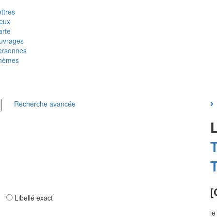
ttres
ieux
arte
uvrages
ersonnes
hèmes
Recherche avancée
T
T
[
ar
Libellé exact
ie