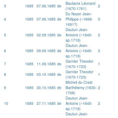
Baulacre Léonard
3
1685
07.06.1685
de
2
(1670-1761)
Du Noyer Jean-
4
1685
07.06.1685
de
Philippe (~1668-
3
1691?)
Dautun Jean-
5
1685
02.09.1685
de
Antoine (~1645-
2
ap.1719)
Dautun Jean-
6
1685
09.09.1685
de
Antoine (~1645-
3
ap.1719)
Gernler Theodor
7
1685
11.09.1685
de
1
(1670-1723)
Gernler Theodor
8
1685
03.10.1685
de
1
(1670-1723)
Micheli du Crest
9
1685
30.10.1685
de
Barthélemy (1630-
2
1708)
Dautun Jean-
10
1685
27.11.1685
de
Antoine (~1645-
2
ap.1719)
Dautun Jean-