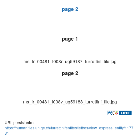
page 2
page 1
ms_fr_00481_f008r_ug59187_turrettini_file.jpg
page 2
ms_fr_00481_f008v_ug59188_turrettini_file.jpg
URL persistante :
https://humanities.unige.ch/turrettini/entites/lettres/view_express_entity/1177
31