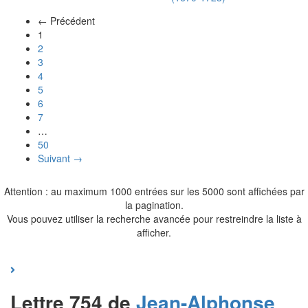
← Précédent
(actuel)
1
2
3
4
5
6
7
…
50
Suivant →
Attention : au maximum 1000 entrées sur les 5000 sont affichées par
la pagination.
Vous pouvez utiliser la recherche avancée pour restreindre la liste à
afficher.
Lettre 754 de
Jean-Alphonse