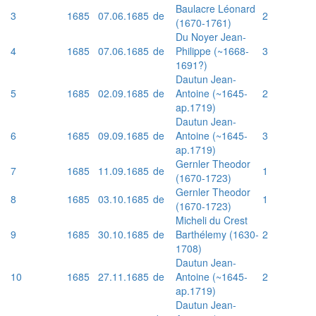
Baulacre Léonard
3
1685
07.06.1685
de
2
(1670-1761)
Du Noyer Jean-
4
1685
07.06.1685
de
Philippe (~1668-
3
1691?)
Dautun Jean-
5
1685
02.09.1685
de
Antoine (~1645-
2
ap.1719)
Dautun Jean-
6
1685
09.09.1685
de
Antoine (~1645-
3
ap.1719)
Gernler Theodor
7
1685
11.09.1685
de
1
(1670-1723)
Gernler Theodor
8
1685
03.10.1685
de
1
(1670-1723)
Micheli du Crest
9
1685
30.10.1685
de
Barthélemy (1630-
2
1708)
Dautun Jean-
10
1685
27.11.1685
de
Antoine (~1645-
2
ap.1719)
Dautun Jean-