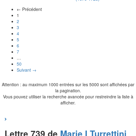
← Précédent
(actuel)
1
2
3
4
5
6
7
…
50
Suivant →
Attention : au maximum 1000 entrées sur les 5000 sont affichées par
la pagination.
Vous pouvez utiliser la recherche avancée pour restreindre la liste à
afficher.
Lettre 739 de
Marie I
Turrettini