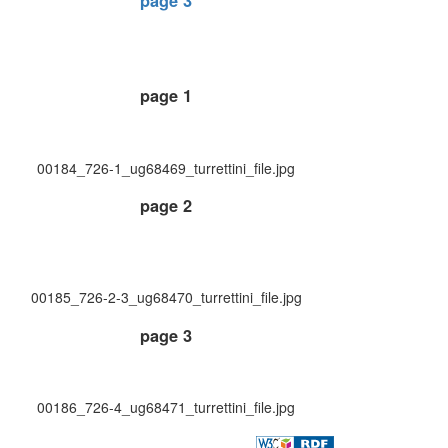
page 3
page 1
00184_726-1_ug68469_turrettini_file.jpg
page 2
00185_726-2-3_ug68470_turrettini_file.jpg
page 3
00186_726-4_ug68471_turrettini_file.jpg