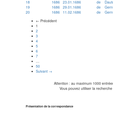
18
1686
23.01.1686
de
Daut
19
1686
29.01.1686
de
Gern
20
1686
11.02.1686
de
Gern
← Précédent
(actuel)
1
2
3
4
5
6
7
…
50
Suivant →
Attention : au maximum 1000 entrées 
Vous pouvez utiliser la recherche 
Présentation de la correspondance