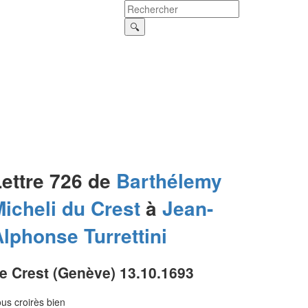
Lettre 726 de
Barthélemy
icheli du Crest
à
Jean-
Alphonse
Turrettini
e Crest (Genève) 13.10.1693
us croirès bien