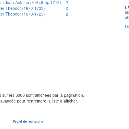
un Jean-Antoine (~1645-ap.1719)
2
UR
ler Theodor (1670-1723)
2
ht
ler Theodor (1670-1723)
2
nt
Dé
sur les 5000 sont affichées par la pagination.
avancée pour restreindre la liste à afficher.
Projet de recherche