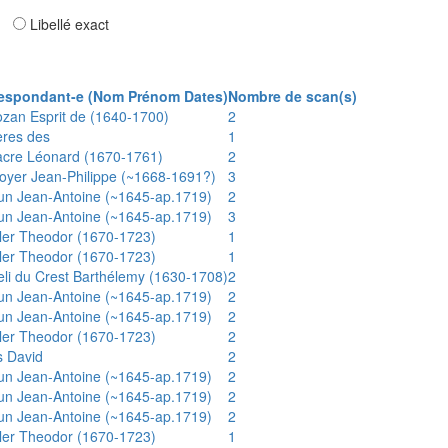
ar
Libellé exact
espondant-e (Nom Prénom Dates)
Nombre de scan(s)
ozan Esprit de (1640-1700)
2
ères des
1
acre Léonard (1670-1761)
2
oyer Jean-Philippe (~1668-1691?)
3
un Jean-Antoine (~1645-ap.1719)
2
un Jean-Antoine (~1645-ap.1719)
3
ler Theodor (1670-1723)
1
ler Theodor (1670-1723)
1
eli du Crest Barthélemy (1630-1708)
2
un Jean-Antoine (~1645-ap.1719)
2
un Jean-Antoine (~1645-ap.1719)
2
ler Theodor (1670-1723)
2
s David
2
un Jean-Antoine (~1645-ap.1719)
2
un Jean-Antoine (~1645-ap.1719)
2
un Jean-Antoine (~1645-ap.1719)
2
ler Theodor (1670-1723)
1