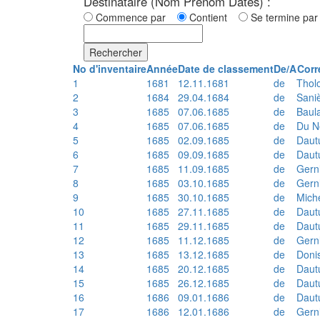
Destinataire (Nom Prénom Dates) :
Commence par
Contient
Se termine p
Rechercher
No d'inventaire
Année
Date de classement
De/A
Corr
1
1681
12.11.1681
de
Thol
2
1684
29.04.1684
de
Sani
3
1685
07.06.1685
de
Baul
4
1685
07.06.1685
de
Du N
5
1685
02.09.1685
de
Daut
6
1685
09.09.1685
de
Daut
7
1685
11.09.1685
de
Gern
8
1685
03.10.1685
de
Gern
9
1685
30.10.1685
de
Mich
10
1685
27.11.1685
de
Daut
11
1685
29.11.1685
de
Daut
12
1685
11.12.1685
de
Gern
13
1685
13.12.1685
de
Doni
14
1685
20.12.1685
de
Daut
15
1685
26.12.1685
de
Daut
16
1686
09.01.1686
de
Daut
17
1686
12.01.1686
de
Gern