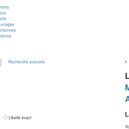
ttres
ieux
arte
uvrages
ersonnes
hèmes
Recherche avancée
M
L
ar
Libellé exact
Vo