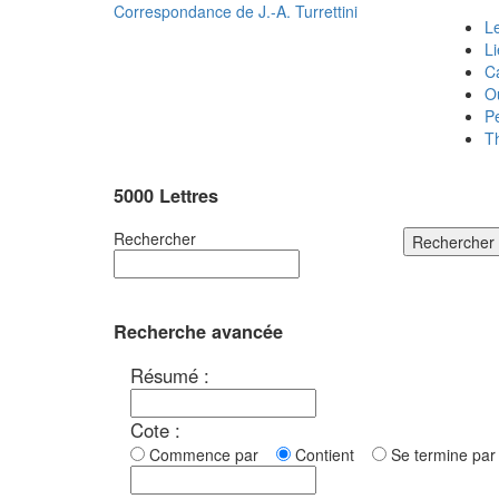
Correspondance de
J.-A. Turrettini
Le
L
C
O
P
T
5000 Lettres
Rechercher
Rechercher
Recherche avancée
Résumé :
Cote :
Commence par
Contient
Se termine p