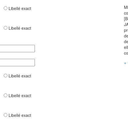
Mi
ar
Libellé exact
co
[B
JA
ar
Libellé exact
pr
de
de
el
co
+ 
ar
Libellé exact
ar
Libellé exact
ar
Libellé exact