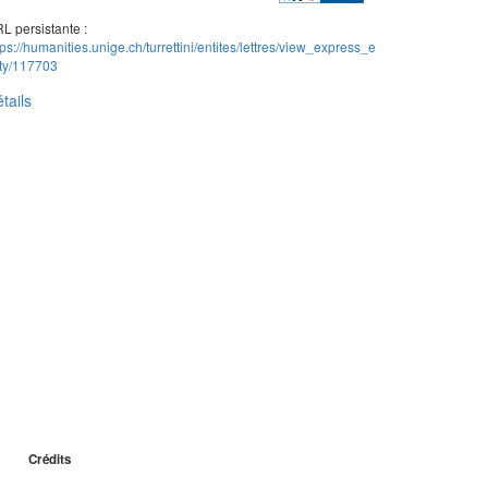
L persistante :
tps://humanities.unige.ch/turrettini/entites/lettres/view_express_e
ity/117703
tails
Crédits