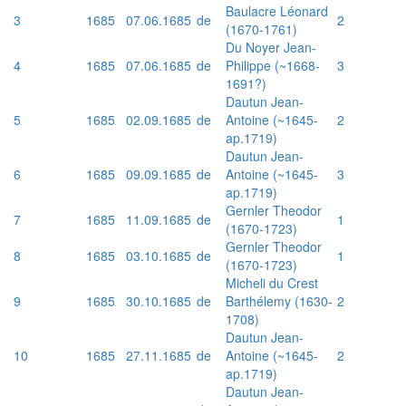
Baulacre Léonard
3
1685
07.06.1685
de
2
(1670-1761)
Du Noyer Jean-
4
1685
07.06.1685
de
Philippe (~1668-
3
1691?)
Dautun Jean-
5
1685
02.09.1685
de
Antoine (~1645-
2
ap.1719)
Dautun Jean-
6
1685
09.09.1685
de
Antoine (~1645-
3
ap.1719)
Gernler Theodor
7
1685
11.09.1685
de
1
(1670-1723)
Gernler Theodor
8
1685
03.10.1685
de
1
(1670-1723)
Micheli du Crest
9
1685
30.10.1685
de
Barthélemy (1630-
2
1708)
Dautun Jean-
10
1685
27.11.1685
de
Antoine (~1645-
2
ap.1719)
Dautun Jean-