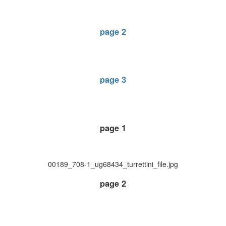
page 2
page 3
page 1
00189_708-1_ug68434_turrettini_file.jpg
page 2