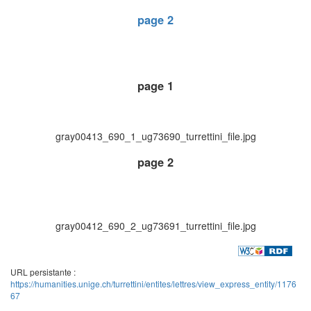
page 2
page 1
gray00413_690_1_ug73690_turrettini_file.jpg
page 2
gray00412_690_2_ug73691_turrettini_file.jpg
URL persistante :
https://humanities.unige.ch/turrettini/entites/lettres/view_express_entity/1176
67