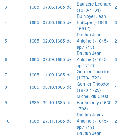
Baulacre Léonard
3
1685
07.06.1685
de
2
(1670-1761)
Du Noyer Jean-
4
1685
07.06.1685
de
Philippe (~1668-
3
1691?)
Dautun Jean-
5
1685
02.09.1685
de
Antoine (~1645-
2
ap.1719)
Dautun Jean-
6
1685
09.09.1685
de
Antoine (~1645-
3
ap.1719)
Gernler Theodor
7
1685
11.09.1685
de
1
(1670-1723)
Gernler Theodor
8
1685
03.10.1685
de
1
(1670-1723)
Micheli du Crest
9
1685
30.10.1685
de
Barthélemy (1630-
2
1708)
Dautun Jean-
10
1685
27.11.1685
de
Antoine (~1645-
2
ap.1719)
Dautun Jean-