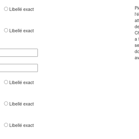
Pi
ar
Libellé exact
l'
at
de
ar
Libellé exact
Ch
a 
se
do
av
ar
Libellé exact
ar
Libellé exact
ar
Libellé exact