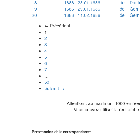
18
1686
23.01.1686
de
Daut
19
1686
29.01.1686
de
Gern
20
1686
11.02.1686
de
Gern
← Précédent
(actuel)
1
2
3
4
5
6
7
…
50
Suivant →
Attention : au maximum 1000 entrées 
Vous pouvez utiliser la recherche 
Présentation de la correspondance