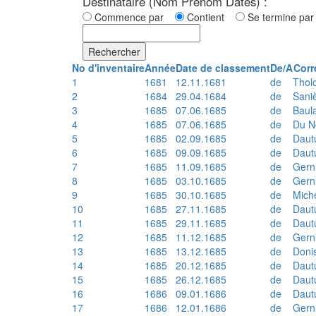
Destinataire (Nom Prénom Dates) :
Commence par
Contient
Se termine p
Rechercher
No d'inventaire
Année
Date de classement
De/A
Corr
1
1681
12.11.1681
de
Thol
2
1684
29.04.1684
de
Sani
3
1685
07.06.1685
de
Baul
4
1685
07.06.1685
de
Du N
5
1685
02.09.1685
de
Daut
6
1685
09.09.1685
de
Daut
7
1685
11.09.1685
de
Gern
8
1685
03.10.1685
de
Gern
9
1685
30.10.1685
de
Mich
10
1685
27.11.1685
de
Daut
11
1685
29.11.1685
de
Daut
12
1685
11.12.1685
de
Gern
13
1685
13.12.1685
de
Doni
14
1685
20.12.1685
de
Daut
15
1685
26.12.1685
de
Daut
16
1686
09.01.1686
de
Daut
17
1686
12.01.1686
de
Gern