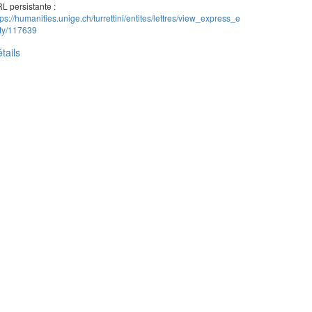
L persistante :
tps://humanities.unige.ch/turrettini/entites/lettres/view_express_e
ity/117639
tails