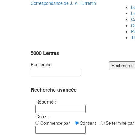
Correspondance de
J.-A. Turrettini
Le
L
C
O
P
T
5000 Lettres
Rechercher
Rechercher
Recherche avancée
Résumé :
Cote :
Commence par
Contient
Se termine p