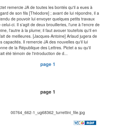
ctet remercie JA de toutes les bontés qu'il a eues à
égard de son fils [Théodore] ; avant de lui répondre, il a
tendu de pouvoir lui envoyer quelques petits travaux
 celui-ci. Il s'agit de deux brouilleries, l'une à l'encre de
ine, l'autre à la plume; il faut avouer toutefois qu'il en
fait de meilleures. [Jacques-Antoine] Arlaud jugera de
s capacités. Il remercie JA des nouvelles qu'il lui
nne de la République des Lettres. Pictet a su qu'il
ait été témoin de l'introduction de d...
page 1
page 1
00764_662-1_ug68362_turrettini_file.jpg