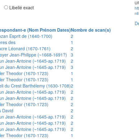
UR
ar
Libellé exact
ht
nt
Dé
espondant-e (Nom Prénom Dates)
Nombre de scan(s)
ozan Esprit de (1640-1700)
2
ères des
1
acre Léonard (1670-1761)
2
oyer Jean-Philippe (~1668-1691?)
3
un Jean-Antoine (~1645-ap.1719)
2
un Jean-Antoine (~1645-ap.1719)
3
ler Theodor (1670-1723)
1
ler Theodor (1670-1723)
1
eli du Crest Barthélemy (1630-1708)
2
un Jean-Antoine (~1645-ap.1719)
2
un Jean-Antoine (~1645-ap.1719)
2
ler Theodor (1670-1723)
2
s David
2
un Jean-Antoine (~1645-ap.1719)
2
un Jean-Antoine (~1645-ap.1719)
2
un Jean-Antoine (~1645-ap.1719)
2
ler Theodor (1670-1723)
1