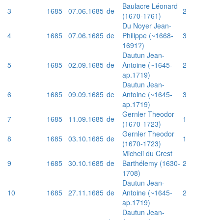
Baulacre Léonard
3
1685
07.06.1685
de
2
(1670-1761)
Du Noyer Jean-
4
1685
07.06.1685
de
Philippe (~1668-
3
1691?)
Dautun Jean-
5
1685
02.09.1685
de
Antoine (~1645-
2
ap.1719)
Dautun Jean-
6
1685
09.09.1685
de
Antoine (~1645-
3
ap.1719)
Gernler Theodor
7
1685
11.09.1685
de
1
(1670-1723)
Gernler Theodor
8
1685
03.10.1685
de
1
(1670-1723)
Micheli du Crest
9
1685
30.10.1685
de
Barthélemy (1630-
2
1708)
Dautun Jean-
10
1685
27.11.1685
de
Antoine (~1645-
2
ap.1719)
Dautun Jean-