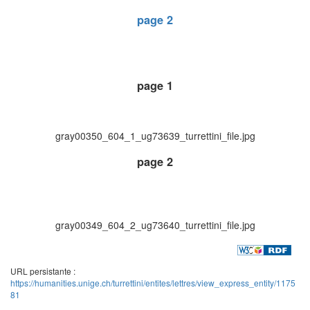
page 2
page 1
gray00350_604_1_ug73639_turrettini_file.jpg
page 2
gray00349_604_2_ug73640_turrettini_file.jpg
URL persistante :
https://humanities.unige.ch/turrettini/entites/lettres/view_express_entity/1175
81