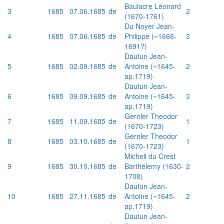
Baulacre Léonard
3
1685
07.06.1685
de
2
(1670-1761)
Du Noyer Jean-
4
1685
07.06.1685
de
Philippe (~1668-
3
1691?)
Dautun Jean-
5
1685
02.09.1685
de
Antoine (~1645-
2
ap.1719)
Dautun Jean-
6
1685
09.09.1685
de
Antoine (~1645-
3
ap.1719)
Gernler Theodor
7
1685
11.09.1685
de
1
(1670-1723)
Gernler Theodor
8
1685
03.10.1685
de
1
(1670-1723)
Micheli du Crest
9
1685
30.10.1685
de
Barthélemy (1630-
2
1708)
Dautun Jean-
10
1685
27.11.1685
de
Antoine (~1645-
2
ap.1719)
Dautun Jean-