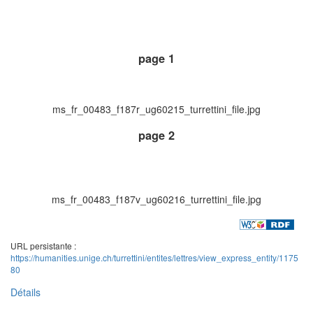
page 1
ms_fr_00483_f187r_ug60215_turrettini_file.jpg
page 2
ms_fr_00483_f187v_ug60216_turrettini_file.jpg
URL persistante :
https://humanities.unige.ch/turrettini/entites/lettres/view_express_entity/1175
80
Détails