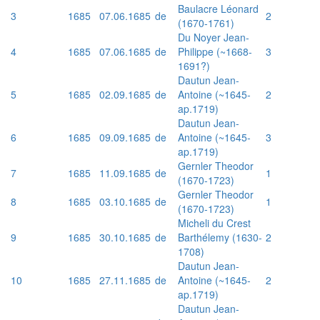
Baulacre Léonard
3
1685
07.06.1685
de
2
(1670-1761)
Du Noyer Jean-
4
1685
07.06.1685
de
Philippe (~1668-
3
1691?)
Dautun Jean-
5
1685
02.09.1685
de
Antoine (~1645-
2
ap.1719)
Dautun Jean-
6
1685
09.09.1685
de
Antoine (~1645-
3
ap.1719)
Gernler Theodor
7
1685
11.09.1685
de
1
(1670-1723)
Gernler Theodor
8
1685
03.10.1685
de
1
(1670-1723)
Micheli du Crest
9
1685
30.10.1685
de
Barthélemy (1630-
2
1708)
Dautun Jean-
10
1685
27.11.1685
de
Antoine (~1645-
2
ap.1719)
Dautun Jean-