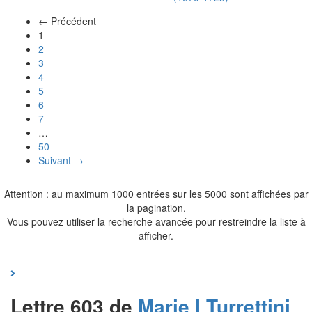
← Précédent
(actuel)
1
2
3
4
5
6
7
…
50
Suivant →
Attention : au maximum 1000 entrées sur les 5000 sont affichées par
la pagination.
Vous pouvez utiliser la recherche avancée pour restreindre la liste à
afficher.
Lettre 603 de
Marie I
Turrettini