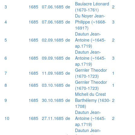
Baulacre Léonard
3
1685
07.06.1685
de
2
(1670-1761)
Du Noyer Jean-
4
1685
07.06.1685
de
Philippe (~1668-
3
1691?)
Dautun Jean-
5
1685
02.09.1685
de
Antoine (~1645-
2
ap.1719)
Dautun Jean-
6
1685
09.09.1685
de
Antoine (~1645-
3
ap.1719)
Gernler Theodor
7
1685
11.09.1685
de
1
(1670-1723)
Gernler Theodor
8
1685
03.10.1685
de
1
(1670-1723)
Micheli du Crest
9
1685
30.10.1685
de
Barthélemy (1630-
2
1708)
Dautun Jean-
10
1685
27.11.1685
de
Antoine (~1645-
2
ap.1719)
Dautun Jean-