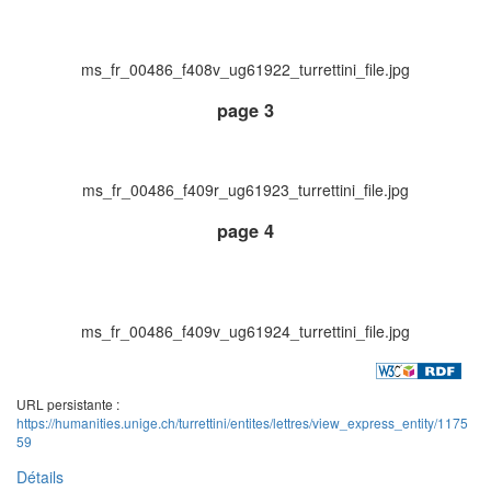
ms_fr_00486_f408v_ug61922_turrettini_file.jpg
page 3
ms_fr_00486_f409r_ug61923_turrettini_file.jpg
page 4
ms_fr_00486_f409v_ug61924_turrettini_file.jpg
URL persistante :
https://humanities.unige.ch/turrettini/entites/lettres/view_express_entity/1175
59
Détails