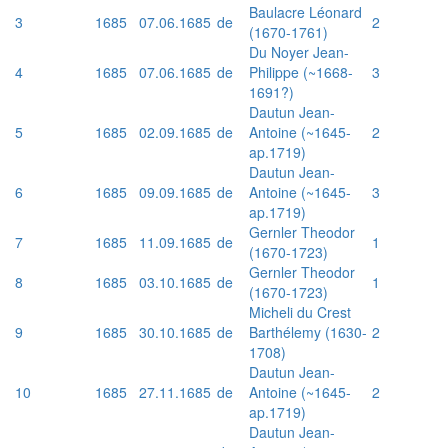
Baulacre Léonard
3
1685
07.06.1685
de
2
(1670-1761)
Du Noyer Jean-
4
1685
07.06.1685
de
Philippe (~1668-
3
1691?)
Dautun Jean-
5
1685
02.09.1685
de
Antoine (~1645-
2
ap.1719)
Dautun Jean-
6
1685
09.09.1685
de
Antoine (~1645-
3
ap.1719)
Gernler Theodor
7
1685
11.09.1685
de
1
(1670-1723)
Gernler Theodor
8
1685
03.10.1685
de
1
(1670-1723)
Micheli du Crest
9
1685
30.10.1685
de
Barthélemy (1630-
2
1708)
Dautun Jean-
10
1685
27.11.1685
de
Antoine (~1645-
2
ap.1719)
Dautun Jean-