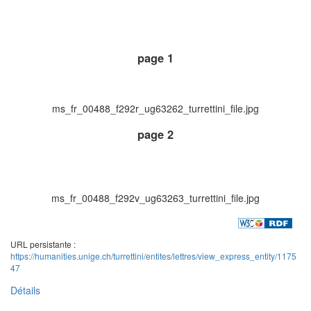
page 1
ms_fr_00488_f292r_ug63262_turrettini_file.jpg
page 2
ms_fr_00488_f292v_ug63263_turrettini_file.jpg
URL persistante :
https://humanities.unige.ch/turrettini/entites/lettres/view_express_entity/1175
47
Détails