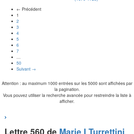
← Précédent
(actuel)
1
2
3
4
5
6
7
…
50
Suivant →
Attention : au maximum 1000 entrées sur les 5000 sont affichées par
la pagination.
Vous pouvez utiliser la recherche avancée pour restreindre la liste à
afficher.
Lettre 560 de
Marie I
Turrettini