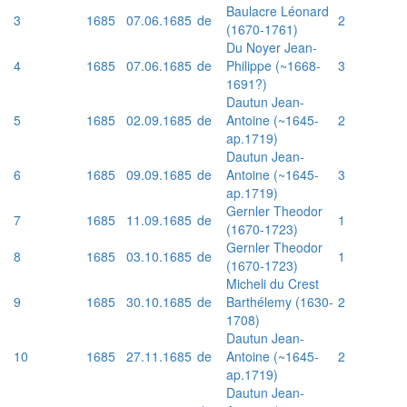
Baulacre Léonard
3
1685
07.06.1685
de
2
(1670-1761)
Du Noyer Jean-
4
1685
07.06.1685
de
Philippe (~1668-
3
1691?)
Dautun Jean-
5
1685
02.09.1685
de
Antoine (~1645-
2
ap.1719)
Dautun Jean-
6
1685
09.09.1685
de
Antoine (~1645-
3
ap.1719)
Gernler Theodor
7
1685
11.09.1685
de
1
(1670-1723)
Gernler Theodor
8
1685
03.10.1685
de
1
(1670-1723)
Micheli du Crest
9
1685
30.10.1685
de
Barthélemy (1630-
2
1708)
Dautun Jean-
10
1685
27.11.1685
de
Antoine (~1645-
2
ap.1719)
Dautun Jean-