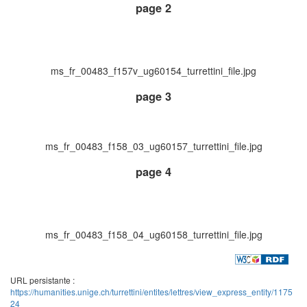
page 2
ms_fr_00483_f157v_ug60154_turrettini_file.jpg
page 3
ms_fr_00483_f158_03_ug60157_turrettini_file.jpg
page 4
ms_fr_00483_f158_04_ug60158_turrettini_file.jpg
URL persistante :
https://humanities.unige.ch/turrettini/entites/lettres/view_express_entity/1175
24