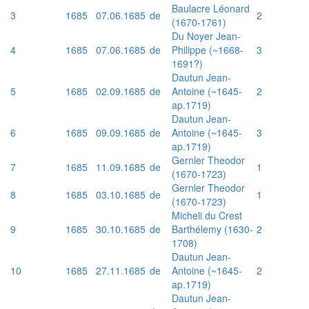
Baulacre Léonard
3
1685
07.06.1685
de
2
(1670-1761)
Du Noyer Jean-
4
1685
07.06.1685
de
Philippe (~1668-
3
1691?)
Dautun Jean-
5
1685
02.09.1685
de
Antoine (~1645-
2
ap.1719)
Dautun Jean-
6
1685
09.09.1685
de
Antoine (~1645-
3
ap.1719)
Gernler Theodor
7
1685
11.09.1685
de
1
(1670-1723)
Gernler Theodor
8
1685
03.10.1685
de
1
(1670-1723)
Micheli du Crest
9
1685
30.10.1685
de
Barthélemy (1630-
2
1708)
Dautun Jean-
10
1685
27.11.1685
de
Antoine (~1645-
2
ap.1719)
Dautun Jean-