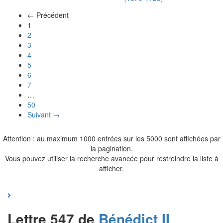
← Précédent
(actuel)
1
2
3
4
5
6
7
…
50
Suivant →
Attention : au maximum 1000 entrées sur les 5000 sont affichées par
la pagination.
Vous pouvez utiliser la recherche avancée pour restreindre la liste à
afficher.
Lettre 547 de
Bénédict II