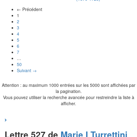
← Précédent
(actuel)
1
2
3
4
5
6
7
…
50
Suivant →
Attention : au maximum 1000 entrées sur les 5000 sont affichées par
la pagination.
Vous pouvez utiliser la recherche avancée pour restreindre la liste à
afficher.
Lettre 527 de
Marie I
Turrettini