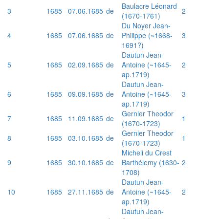
Baulacre Léonard
3
1685
07.06.1685
de
2
(1670-1761)
Du Noyer Jean-
4
1685
07.06.1685
de
Philippe (~1668-
3
1691?)
Dautun Jean-
5
1685
02.09.1685
de
Antoine (~1645-
2
ap.1719)
Dautun Jean-
6
1685
09.09.1685
de
Antoine (~1645-
3
ap.1719)
Gernler Theodor
7
1685
11.09.1685
de
1
(1670-1723)
Gernler Theodor
8
1685
03.10.1685
de
1
(1670-1723)
Micheli du Crest
9
1685
30.10.1685
de
Barthélemy (1630-
2
1708)
Dautun Jean-
10
1685
27.11.1685
de
Antoine (~1645-
2
ap.1719)
Dautun Jean-