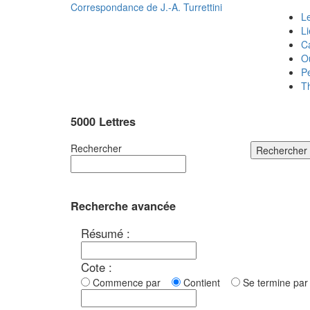
Correspondance de
J.-A. Turrettini
Le
L
C
O
P
T
5000 Lettres
Rechercher
Rechercher
Recherche avancée
Résumé :
Cote :
Commence par
Contient
Se termine p