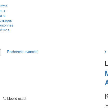
ttres
ieux
arte
uvrages
ersonnes
hèmes
Recherche avancée
M
[
ar
Libellé exact
Po