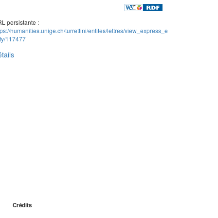
L persistante :
tps://humanities.unige.ch/turrettini/entites/lettres/view_express_e
ity/117477
tails
Crédits