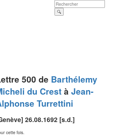
Lettre 500 de
Barthélemy
icheli du Crest
à
Jean-
Alphonse
Turrettini
Genève] 26.08.1692 [s.d.]
ur cette fois.