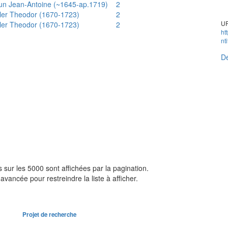
un Jean-Antoine (~1645-ap.1719)
2
ler Theodor (1670-1723)
2
UR
ler Theodor (1670-1723)
2
ht
nt
Dé
sur les 5000 sont affichées par la pagination.
avancée pour restreindre la liste à afficher.
Projet de recherche