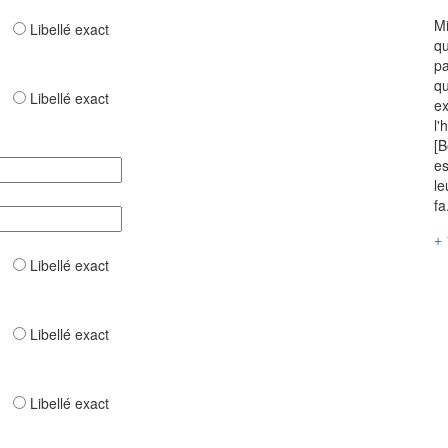
Mi
ar
Libellé exact
qu
pa
qu
ar
Libellé exact
ex
l'
[B
es
le
fa
+ 
ar
Libellé exact
ar
Libellé exact
ar
Libellé exact