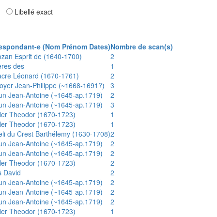
ar
Libellé exact
espondant-e (Nom Prénom Dates)
Nombre de scan(s)
ozan Esprit de (1640-1700)
2
ères des
1
acre Léonard (1670-1761)
2
oyer Jean-Philippe (~1668-1691?)
3
un Jean-Antoine (~1645-ap.1719)
2
un Jean-Antoine (~1645-ap.1719)
3
ler Theodor (1670-1723)
1
ler Theodor (1670-1723)
1
eli du Crest Barthélemy (1630-1708)
2
un Jean-Antoine (~1645-ap.1719)
2
un Jean-Antoine (~1645-ap.1719)
2
ler Theodor (1670-1723)
2
s David
2
un Jean-Antoine (~1645-ap.1719)
2
un Jean-Antoine (~1645-ap.1719)
2
un Jean-Antoine (~1645-ap.1719)
2
ler Theodor (1670-1723)
1