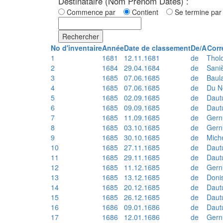
Destinataire (Nom Prénom Dates) :
Commence par
Contient
Se termine p
Rechercher
No d'inventaire
Année
Date de classement
De/A
Corr
1
1681
12.11.1681
de
Thol
2
1684
29.04.1684
de
Sani
3
1685
07.06.1685
de
Baul
4
1685
07.06.1685
de
Du N
5
1685
02.09.1685
de
Daut
6
1685
09.09.1685
de
Daut
7
1685
11.09.1685
de
Gern
8
1685
03.10.1685
de
Gern
9
1685
30.10.1685
de
Mich
10
1685
27.11.1685
de
Daut
11
1685
29.11.1685
de
Daut
12
1685
11.12.1685
de
Gern
13
1685
13.12.1685
de
Doni
14
1685
20.12.1685
de
Daut
15
1685
26.12.1685
de
Daut
16
1686
09.01.1686
de
Daut
17
1686
12.01.1686
de
Gern