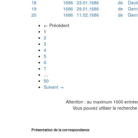
18
1686
23.01.1686
de
Daut
19
1686
29.01.1686
de
Gern
20
1686
11.02.1686
de
Gern
← Précédent
(actuel)
1
2
3
4
5
6
7
…
50
Suivant →
Attention : au maximum 1000 entrées 
Vous pouvez utiliser la recherche 
Présentation de la correspondance