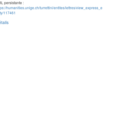
L persistante :
tps://humanities.unige.ch/turrettini/entites/lettres/view_express_e
ity/117461
tails