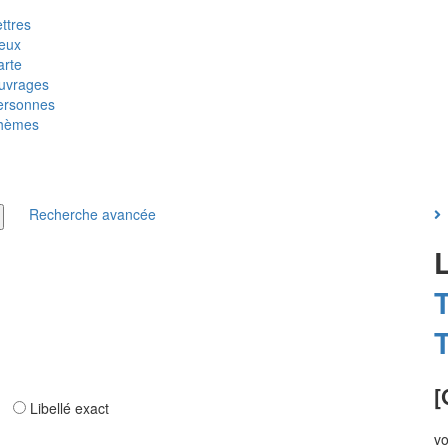
ttres
ieux
arte
uvrages
ersonnes
hèmes
Recherche avancée
T
T
[
ar
Libellé exact
vo