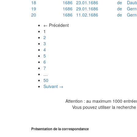
18
1686
23.01.1686
de
Daut
19
1686
29.01.1686
de
Gern
20
1686
11.02.1686
de
Gern
← Précédent
(actuel)
1
2
3
4
5
6
7
…
50
Suivant →
Attention : au maximum 1000 entrées 
Vous pouvez utiliser la recherche 
Présentation de la correspondance