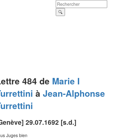
Lettre 484 de
Marie I
urrettini
à
Jean-Alphonse
urrettini
Genève] 29.07.1692 [s.d.]
us Juges bien