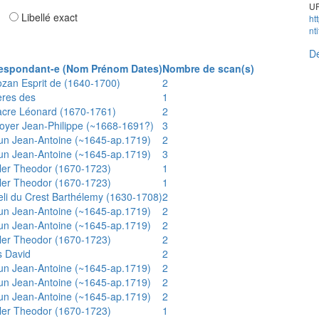
UR
ar
Libellé exact
ht
nt
Dé
espondant-e (Nom Prénom Dates)
Nombre de scan(s)
ozan Esprit de (1640-1700)
2
ères des
1
acre Léonard (1670-1761)
2
oyer Jean-Philippe (~1668-1691?)
3
un Jean-Antoine (~1645-ap.1719)
2
un Jean-Antoine (~1645-ap.1719)
3
ler Theodor (1670-1723)
1
ler Theodor (1670-1723)
1
eli du Crest Barthélemy (1630-1708)
2
un Jean-Antoine (~1645-ap.1719)
2
un Jean-Antoine (~1645-ap.1719)
2
ler Theodor (1670-1723)
2
s David
2
un Jean-Antoine (~1645-ap.1719)
2
un Jean-Antoine (~1645-ap.1719)
2
un Jean-Antoine (~1645-ap.1719)
2
ler Theodor (1670-1723)
1