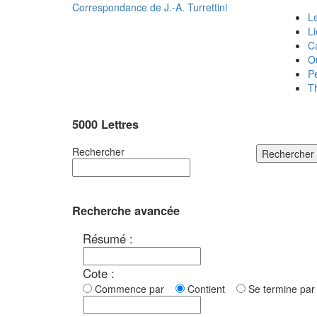
Correspondance de
J.-A. Turrettini
Le
L
C
O
P
T
5000 Lettres
Rechercher
Rechercher
Recherche avancée
Résumé :
Cote :
Commence par
Contient
Se termine p