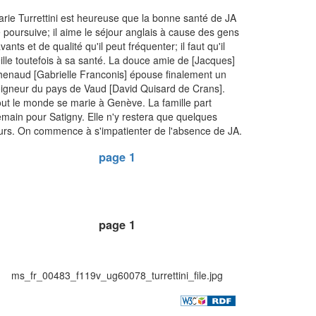
rie Turrettini est heureuse que la bonne santé de JA
 poursuive; il aime le séjour anglais à cause des gens
vants et de qualité qu'il peut fréquenter; il faut qu'il
ille toutefois à sa santé. La douce amie de [Jacques]
enaud [Gabrielle Franconis] épouse finalement un
igneur du pays de Vaud [David Quisard de Crans].
ut le monde se marie à Genève. La famille part
main pour Satigny. Elle n'y restera que quelques
urs. On commence à s'impatienter de l'absence de JA.
page 1
page 1
ms_fr_00483_f119v_ug60078_turrettini_file.jpg