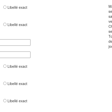
Ma
ar
Libellé exact
se
sa
ve
ar
Libellé exact
Ch
se
To
de
jo
ar
Libellé exact
ar
Libellé exact
ar
Libellé exact