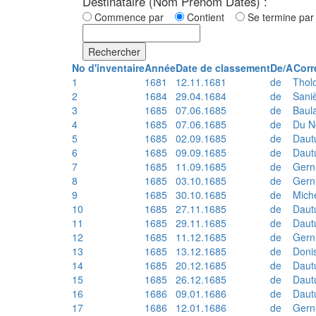
Destinataire (Nom Prénom Dates) :
Commence par
Contient
Se termine p
Rechercher
No d'inventaire
Année
Date de classement
De/A
Corr
1
1681
12.11.1681
de
Thol
2
1684
29.04.1684
de
Sani
3
1685
07.06.1685
de
Baul
4
1685
07.06.1685
de
Du N
5
1685
02.09.1685
de
Daut
6
1685
09.09.1685
de
Daut
7
1685
11.09.1685
de
Gern
8
1685
03.10.1685
de
Gern
9
1685
30.10.1685
de
Mich
10
1685
27.11.1685
de
Daut
11
1685
29.11.1685
de
Daut
12
1685
11.12.1685
de
Gern
13
1685
13.12.1685
de
Doni
14
1685
20.12.1685
de
Daut
15
1685
26.12.1685
de
Daut
16
1686
09.01.1686
de
Daut
17
1686
12.01.1686
de
Gern