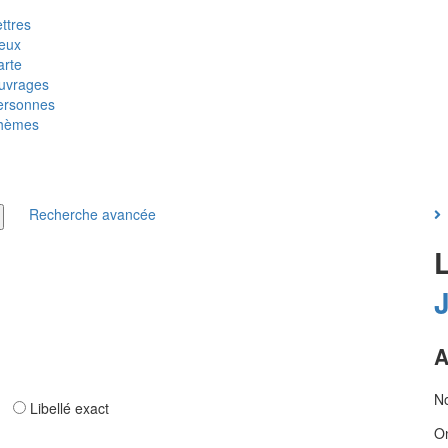
ttres
ieux
arte
uvrages
ersonnes
hèmes
Recherche avancée
A
No
ar
Libellé exact
On