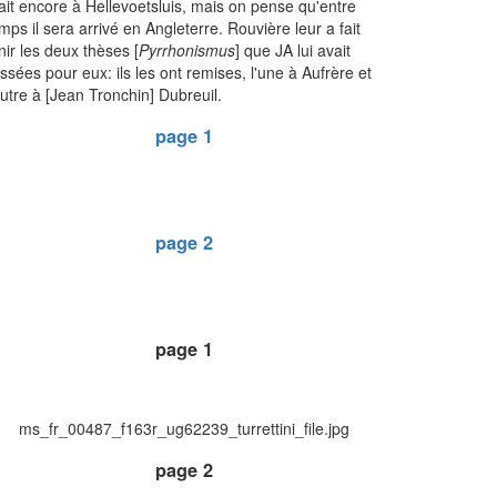
ait encore à Hellevoetsluis, mais on pense qu'entre
mps il sera arrivé en Angleterre. Rouvière leur a fait
nir les deux thèses [
Pyrrhonismus
] que JA lui avait
issées pour eux: ils les ont remises, l'une à Aufrère et
autre à [Jean Tronchin] Dubreuil.
page 1
page 2
page 1
ms_fr_00487_f163r_ug62239_turrettini_file.jpg
page 2