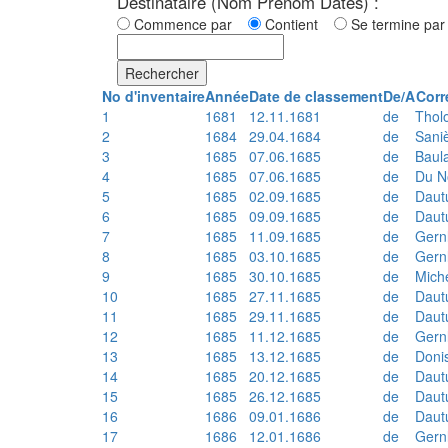
Destinataire (Nom Prénom Dates) :
Commence par
Contient
Se termine p
Rechercher
No d'inventaire
Année
Date de classement
De/A
Corr
1
1681
12.11.1681
de
Thol
2
1684
29.04.1684
de
Sani
3
1685
07.06.1685
de
Baul
4
1685
07.06.1685
de
Du N
5
1685
02.09.1685
de
Daut
6
1685
09.09.1685
de
Daut
7
1685
11.09.1685
de
Gern
8
1685
03.10.1685
de
Gern
9
1685
30.10.1685
de
Mich
10
1685
27.11.1685
de
Daut
11
1685
29.11.1685
de
Daut
12
1685
11.12.1685
de
Gern
13
1685
13.12.1685
de
Doni
14
1685
20.12.1685
de
Daut
15
1685
26.12.1685
de
Daut
16
1686
09.01.1686
de
Daut
17
1686
12.01.1686
de
Gern