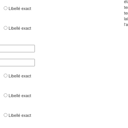
ét
te
ar
Libellé exact
te
la
l'
ar
Libellé exact
ar
Libellé exact
ar
Libellé exact
ar
Libellé exact