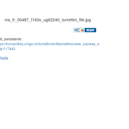
ms_fr_00487_f163v_ug62240_turrettini_file.jpg
L persistante :
tps://humanities.unige.ch/turrettini/entites/lettres/view_express_e
ity/117443
tails