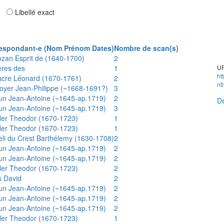
ar
Libellé exact
espondant-e (Nom Prénom Dates)
Nombre de scan(s)
ozan Esprit de (1640-1700)
2
ères des
1
UR
ht
acre Léonard (1670-1761)
2
nt
oyer Jean-Philippe (~1668-1691?)
3
un Jean-Antoine (~1645-ap.1719)
2
Dé
un Jean-Antoine (~1645-ap.1719)
3
ler Theodor (1670-1723)
1
ler Theodor (1670-1723)
1
eli du Crest Barthélemy (1630-1708)
2
un Jean-Antoine (~1645-ap.1719)
2
un Jean-Antoine (~1645-ap.1719)
2
ler Theodor (1670-1723)
2
s David
2
un Jean-Antoine (~1645-ap.1719)
2
un Jean-Antoine (~1645-ap.1719)
2
un Jean-Antoine (~1645-ap.1719)
2
ler Theodor (1670-1723)
1