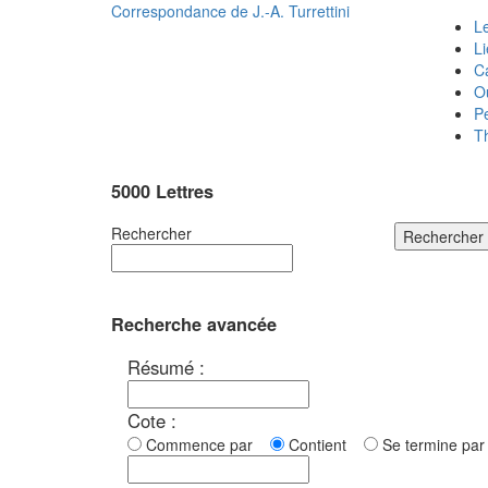
Correspondance de
J.-A. Turrettini
Le
L
C
O
P
T
5000 Lettres
Rechercher
Rechercher
Recherche avancée
Résumé :
Cote :
Commence par
Contient
Se termine p