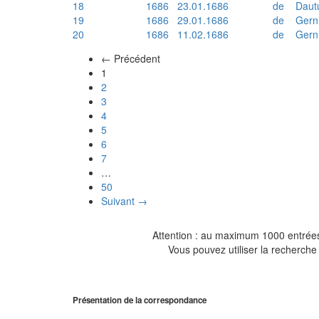
18
1686
23.01.1686
de
Daut
19
1686
29.01.1686
de
Gern
20
1686
11.02.1686
de
Gern
← Précédent
(actuel)
1
2
3
4
5
6
7
…
50
Suivant →
Attention : au maximum 1000 entrées 
Vous pouvez utiliser la recherche 
Présentation de la correspondance