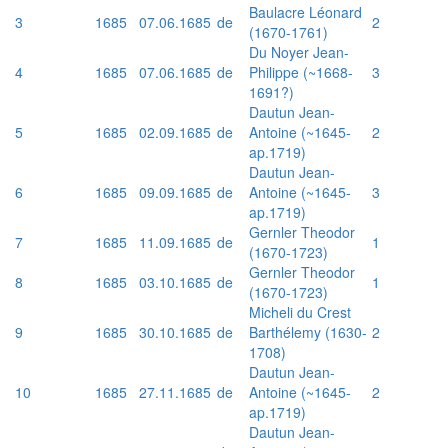
Baulacre Léonard
3
1685
07.06.1685
de
2
(1670-1761)
Du Noyer Jean-
4
1685
07.06.1685
de
Philippe (~1668-
3
1691?)
Dautun Jean-
5
1685
02.09.1685
de
Antoine (~1645-
2
ap.1719)
Dautun Jean-
6
1685
09.09.1685
de
Antoine (~1645-
3
ap.1719)
Gernler Theodor
7
1685
11.09.1685
de
1
(1670-1723)
Gernler Theodor
8
1685
03.10.1685
de
1
(1670-1723)
Micheli du Crest
9
1685
30.10.1685
de
Barthélemy (1630-
2
1708)
Dautun Jean-
10
1685
27.11.1685
de
Antoine (~1645-
2
ap.1719)
Dautun Jean-