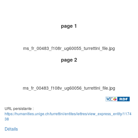
page 1
ms_fr_00483_f108r_ug60055_turrettini_file.jpg
page 2
ms_fr_00483_f108v_ug60056_turrettini_file.jpg
URL persistante :
https://humanities.unige.ch/turrettini/entites/lettres/view_express_entity/1174
38
Détails