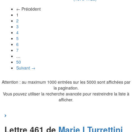
← Précédent
(actuel)
1
2
3
4
5
6
7
…
50
Suivant →
Attention : au maximum 1000 entrées sur les 5000 sont affichées par
la pagination.
Vous pouvez utiliser la recherche avancée pour restreindre la liste à
afficher.
Lettre 461 de
Marie I
Turrettini