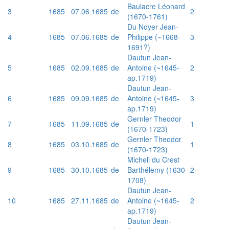
Baulacre Léonard
3
1685
07.06.1685
de
2
(1670-1761)
Du Noyer Jean-
4
1685
07.06.1685
de
Philippe (~1668-
3
1691?)
Dautun Jean-
5
1685
02.09.1685
de
Antoine (~1645-
2
ap.1719)
Dautun Jean-
6
1685
09.09.1685
de
Antoine (~1645-
3
ap.1719)
Gernler Theodor
7
1685
11.09.1685
de
1
(1670-1723)
Gernler Theodor
8
1685
03.10.1685
de
1
(1670-1723)
Micheli du Crest
9
1685
30.10.1685
de
Barthélemy (1630-
2
1708)
Dautun Jean-
10
1685
27.11.1685
de
Antoine (~1645-
2
ap.1719)
Dautun Jean-