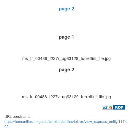
page 2
page 1
ms_fr_00488_f227r_ug63128_turrettini_file.jpg
page 2
ms_fr_00488_f227v_ug63129_turrettini_file.jpg
URL persistante :
https://humanities.unige.ch/turrettini/entites/lettres/view_express_entity/1174
02