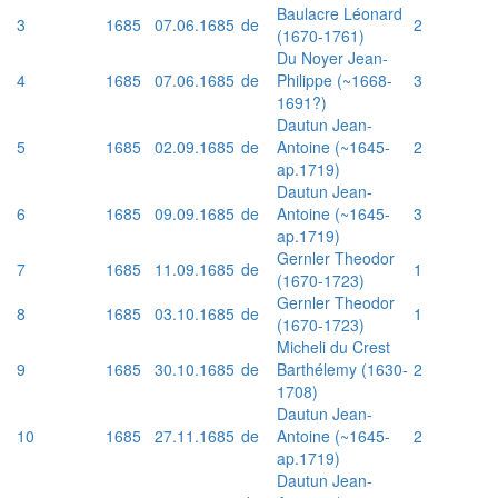
Baulacre Léonard
3
1685
07.06.1685
de
2
(1670-1761)
Du Noyer Jean-
4
1685
07.06.1685
de
Philippe (~1668-
3
1691?)
Dautun Jean-
5
1685
02.09.1685
de
Antoine (~1645-
2
ap.1719)
Dautun Jean-
6
1685
09.09.1685
de
Antoine (~1645-
3
ap.1719)
Gernler Theodor
7
1685
11.09.1685
de
1
(1670-1723)
Gernler Theodor
8
1685
03.10.1685
de
1
(1670-1723)
Micheli du Crest
9
1685
30.10.1685
de
Barthélemy (1630-
2
1708)
Dautun Jean-
10
1685
27.11.1685
de
Antoine (~1645-
2
ap.1719)
Dautun Jean-