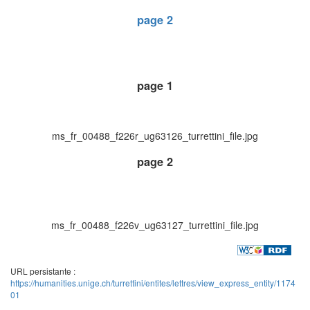
page 2
page 1
ms_fr_00488_f226r_ug63126_turrettini_file.jpg
page 2
ms_fr_00488_f226v_ug63127_turrettini_file.jpg
URL persistante :
https://humanities.unige.ch/turrettini/entites/lettres/view_express_entity/1174
01