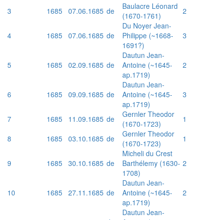
Baulacre Léonard
3
1685
07.06.1685
de
2
(1670-1761)
Du Noyer Jean-
4
1685
07.06.1685
de
Philippe (~1668-
3
1691?)
Dautun Jean-
5
1685
02.09.1685
de
Antoine (~1645-
2
ap.1719)
Dautun Jean-
6
1685
09.09.1685
de
Antoine (~1645-
3
ap.1719)
Gernler Theodor
7
1685
11.09.1685
de
1
(1670-1723)
Gernler Theodor
8
1685
03.10.1685
de
1
(1670-1723)
Micheli du Crest
9
1685
30.10.1685
de
Barthélemy (1630-
2
1708)
Dautun Jean-
10
1685
27.11.1685
de
Antoine (~1645-
2
ap.1719)
Dautun Jean-