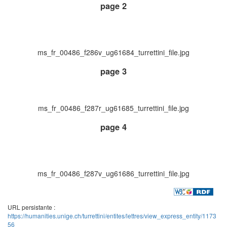
page 2
ms_fr_00486_f286v_ug61684_turrettini_file.jpg
page 3
ms_fr_00486_f287r_ug61685_turrettini_file.jpg
page 4
ms_fr_00486_f287v_ug61686_turrettini_file.jpg
URL persistante :
https://humanities.unige.ch/turrettini/entites/lettres/view_express_entity/1173
56