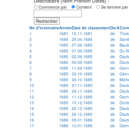
Destinataire (Nom Prénom Dates) :
Commence par
Contient
Se termine p
Rechercher
No d'inventaire
Année
Date de classement
De/A
Corr
1
1681
12.11.1681
de
Thol
2
1684
29.04.1684
de
Sani
3
1685
07.06.1685
de
Baul
4
1685
07.06.1685
de
Du N
5
1685
02.09.1685
de
Daut
6
1685
09.09.1685
de
Daut
7
1685
11.09.1685
de
Gern
8
1685
03.10.1685
de
Gern
9
1685
30.10.1685
de
Mich
10
1685
27.11.1685
de
Daut
11
1685
29.11.1685
de
Daut
12
1685
11.12.1685
de
Gern
13
1685
13.12.1685
de
Doni
14
1685
20.12.1685
de
Daut
15
1685
26.12.1685
de
Daut
16
1686
09.01.1686
de
Daut
17
1686
12.01.1686
de
Gern