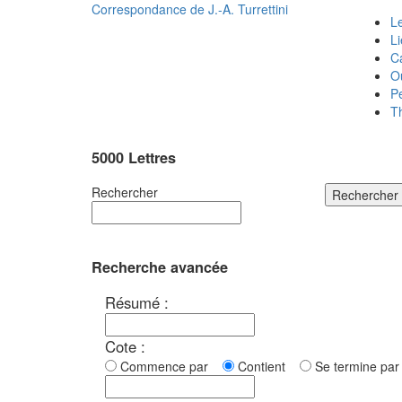
Correspondance de
J.-A. Turrettini
Le
L
C
O
P
T
5000 Lettres
Rechercher
Rechercher
Recherche avancée
Résumé :
Cote :
Commence par
Contient
Se termine p