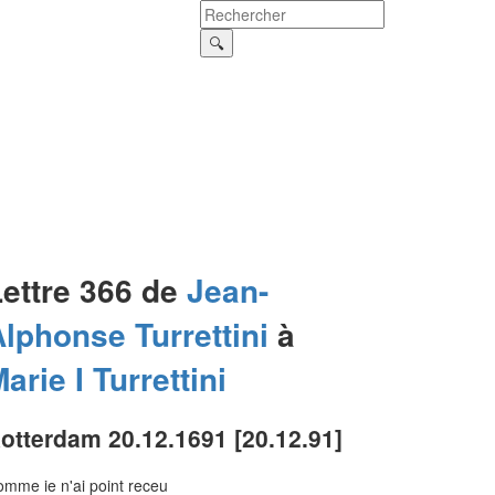
Lettre 366 de
Jean-
Alphonse
Turrettini
à
arie I
Turrettini
otterdam 20.12.1691 [20.12.91]
mme ie n'ai point receu