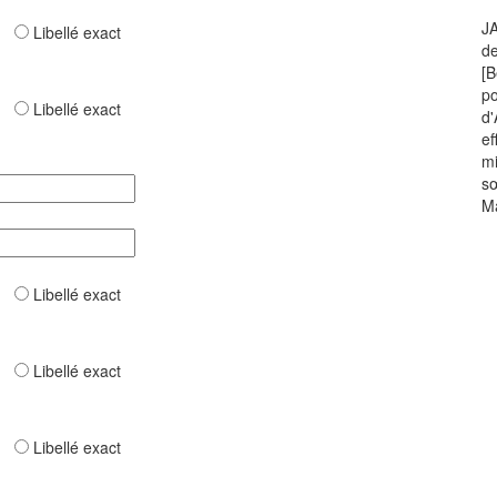
JA
ar
Libellé exact
de
[B
po
ar
Libellé exact
d'
ef
mi
sœ
Ma
ar
Libellé exact
ar
Libellé exact
ar
Libellé exact