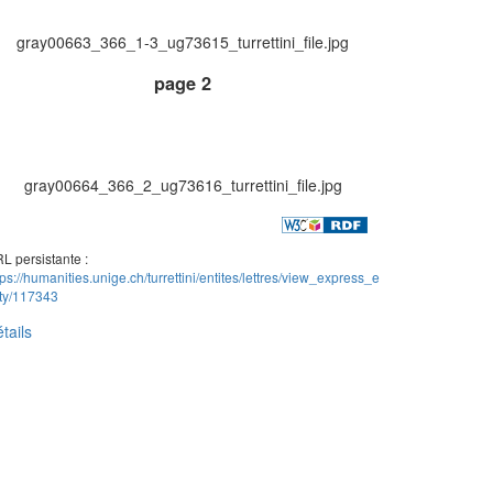
gray00663_366_1-3_ug73615_turrettini_file.jpg
page 2
gray00664_366_2_ug73616_turrettini_file.jpg
L persistante :
tps://humanities.unige.ch/turrettini/entites/lettres/view_express_e
ity/117343
tails