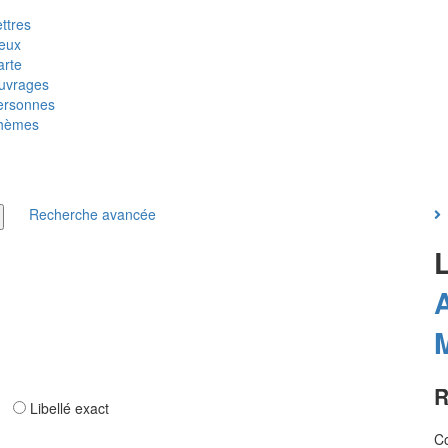
ttres
ieux
arte
uvrages
ersonnes
hèmes
Recherche avancée
M
R
ar
Libellé exact
Co