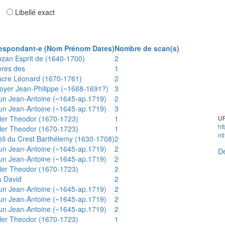
ar
Libellé exact
espondant-e (Nom Prénom Dates)
Nombre de scan(s)
ozan Esprit de (1640-1700)
2
ères des
1
acre Léonard (1670-1761)
2
oyer Jean-Philippe (~1668-1691?)
3
un Jean-Antoine (~1645-ap.1719)
2
un Jean-Antoine (~1645-ap.1719)
3
ler Theodor (1670-1723)
1
UR
ht
ler Theodor (1670-1723)
1
nt
eli du Crest Barthélemy (1630-1708)
2
un Jean-Antoine (~1645-ap.1719)
2
Dé
un Jean-Antoine (~1645-ap.1719)
2
ler Theodor (1670-1723)
2
s David
2
un Jean-Antoine (~1645-ap.1719)
2
un Jean-Antoine (~1645-ap.1719)
2
un Jean-Antoine (~1645-ap.1719)
2
ler Theodor (1670-1723)
1