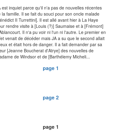
 est inquiet parce qu'il n'a pas de nouvelles récentes
 la famille. Il se fait du souci pour son oncle malade
énédict II Turrettini]. Il est allé avant hier à La Haye
ur rendre visite à [Louis (?)] Saumaise et à [Frémont]
Ablancourt. Il n'a pu voir ni l'un ni l'autre. Le premier en
fet venait de décéder mais JA a su que le second allait
eux et était hors de danger. Il a fait demander par sa
ur [Jeanne Boucherat d'Atrye] des nouvelles de
dame de Windsor et de [Barthélemy Micheli...
page 1
page 2
page 1