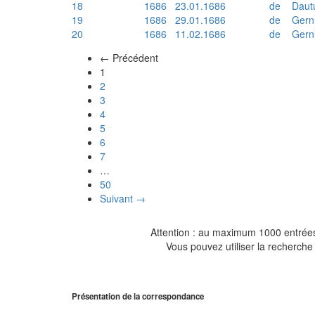
18
1686
23.01.1686
de
Daut
19
1686
29.01.1686
de
Gern
20
1686
11.02.1686
de
Gern
← Précédent
(actuel)
1
2
3
4
5
6
7
…
50
Suivant →
Attention : au maximum 1000 entrées 
Vous pouvez utiliser la recherche 
Présentation de la correspondance