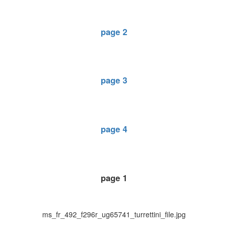
page 2
page 3
page 4
page 1
ms_fr_492_f296r_ug65741_turrettini_file.jpg