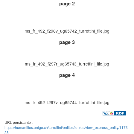
page 2
ms_fr_492_f296v_ug65742_turrettini_file.jpg
page 3
ms_fr_492_f297r_ug65743_turrettini_file.jpg
page 4
ms_fr_492_f297v_ug65744_turrettini_file.jpg
URL persistante :
https://humanities.unige.ch/turrettini/entites/lettres/view_express_entity/1173
28