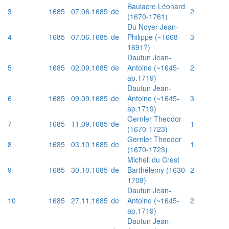
Baulacre Léonard
3
1685
07.06.1685
de
2
(1670-1761)
Du Noyer Jean-
4
1685
07.06.1685
de
Philippe (~1668-
3
1691?)
Dautun Jean-
5
1685
02.09.1685
de
Antoine (~1645-
2
ap.1719)
Dautun Jean-
6
1685
09.09.1685
de
Antoine (~1645-
3
ap.1719)
Gernler Theodor
7
1685
11.09.1685
de
1
(1670-1723)
Gernler Theodor
8
1685
03.10.1685
de
1
(1670-1723)
Micheli du Crest
9
1685
30.10.1685
de
Barthélemy (1630-
2
1708)
Dautun Jean-
10
1685
27.11.1685
de
Antoine (~1645-
2
ap.1719)
Dautun Jean-